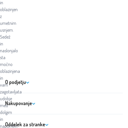
in
oblazinjen
z
umetnim
usnjem.
Sedež
in
naslonjalo
sta
močno
oblazinjena
in
O podjetju
vam
zagotavljata
udobje
Nakupovanje
med
dolgim
in
Oddelek za stranke
napornim