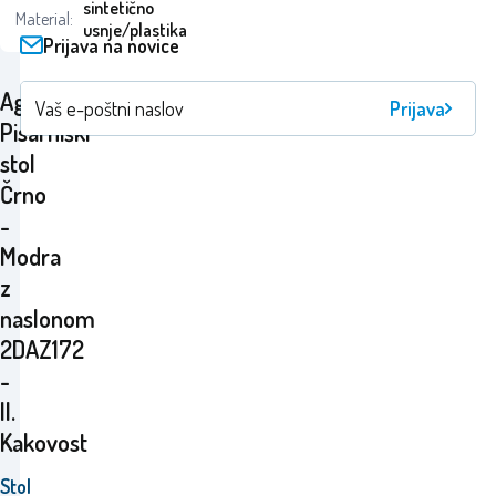
sintetično
Material:
usnje/plastika
Prijava na novice
Aga
Prijava
Pisarniški
stol
Črno
-
Modra
z
naslonom
2DAZ172
-
II.
Kakovost
Stol