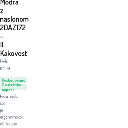
Modra
z
naslonom
2DAZ172
-
II.
Kakovost
Koda:
K21109
Poškodovano
Z estetsko
napako
Pisarnaški
stol
je
ergonomsko
oblikovan