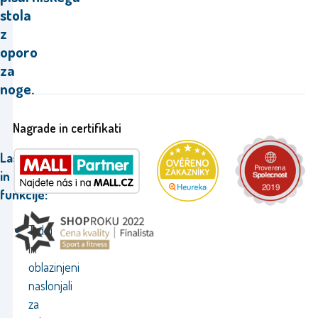
stola
z
oporo
za
noge.
Nagrade in certifikati
Lastnosti
in
funkcije:
Trdni
in
oblazinjeni
naslonjali
za