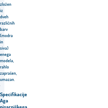
zložen
iz
dveh
različnih
barv
(modra
in
siva)
enega
modela,
rahlo
zaprašen,
umazan.
Specifikacije
Aga
pisarniškega