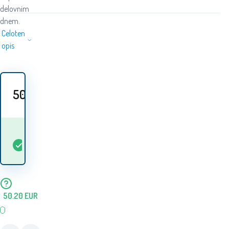
delovnim
dnem.
Celoten
opis
50.60
EUR
Kdaj bom prejel
Na
1
ks
blago? 12.08. - 13.08.
zalogi
50.20
EUR