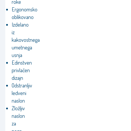
roke
Ergonomsko
oblikovano
Izdelano
iz
kakovostnega
umetnega
usnja
Edinstven
privlačen
dizajn
Odstranljiv
ledveni
naslon
Zložljiv
naslon
za