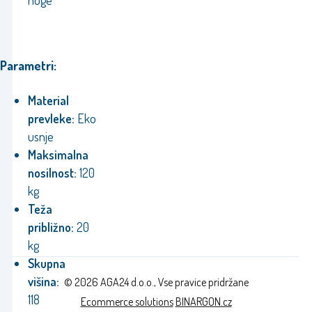
noge
Parametri:
Material
prevleke:
Eko
usnje
Maksimalna
nosilnost:
120
kg
Teža
približno:
20
kg
Skupna
višina:
© 2026 AGA24 d.o.o., Vse pravice pridržane
118
Ecommerce solutions
BINARGON.cz