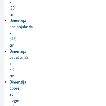
-
128
cm
Dimenzija
naslonjala:
84
x
54,5
cm
Dimenzija
sedeža:
55
x
53
cm
Dimenzija
opore
za
noge: