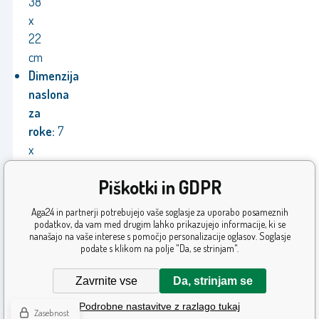
38
x
22
cm
Dimenzija
naslona
za
roke:
7
x
39
Piškotki in GDPR
cm
Višina
Aga24 in partnerji potrebujejo vaše soglasje za uporabo posameznih
sedeža:
46-
podatkov, da vam med drugim lahko prikazujejo informacije, ki se
nanašajo na vaše interese s pomočjo personalizacije oglasov. Soglasje
56
podate s klikom na polje "Da, se strinjam".
cm
Zavrnite vse
Da, strinjam se
Podrobne nastavitve z razlago tukaj
Zasebnost