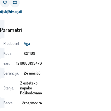
ati
riljubljen
Primerjati
Parametri
Producent:
Aga
Koda:
K21109
ean:
1210000193476
Garancija:
24 měsíců
Z estetsko
Stanje:
napako
Poškodovano
Barva:
črna/modra