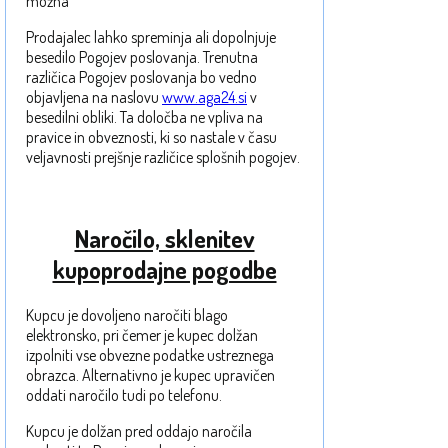
možna
Prodajalec lahko spreminja ali dopolnjuje
besedilo Pogojev poslovanja. Trenutna
različica Pogojev poslovanja bo vedno
objavljena na naslovu
www.aga24.si
v
besedilni obliki. Ta določba ne vpliva na
pravice in obveznosti, ki so nastale v času
veljavnosti prejšnje različice splošnih pogojev.
Naročilo, sklenitev
kupoprodajne pogodbe
Kupcu je dovoljeno naročiti blago
elektronsko, pri čemer je kupec dolžan
izpolniti vse obvezne podatke ustreznega
obrazca. Alternativno je kupec upravičen
oddati naročilo tudi po telefonu.
Kupcu je dolžan pred oddajo naročila