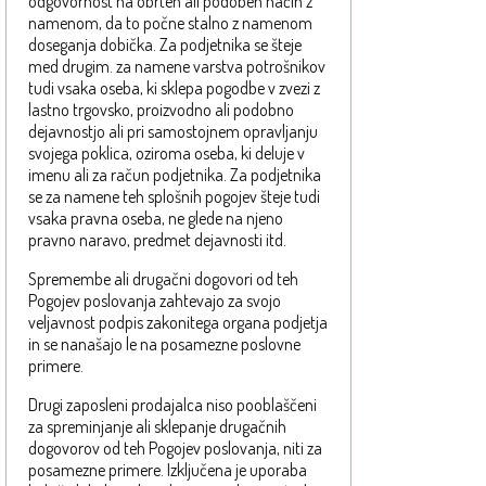
odgovornost na obrten ali podoben način z
namenom, da to počne stalno z namenom
doseganja dobička. Za podjetnika se šteje
med drugim. za namene varstva potrošnikov
tudi vsaka oseba, ki sklepa pogodbe v zvezi z
lastno trgovsko, proizvodno ali podobno
dejavnostjo ali pri samostojnem opravljanju
svojega poklica, oziroma oseba, ki deluje v
imenu ali za račun podjetnika. Za podjetnika
se za namene teh splošnih pogojev šteje tudi
vsaka pravna oseba, ne glede na njeno
pravno naravo, predmet dejavnosti itd.
Spremembe ali drugačni dogovori od teh
Pogojev poslovanja zahtevajo za svojo
veljavnost podpis zakonitega organa podjetja
in se nanašajo le na posamezne poslovne
primere.
Drugi zaposleni prodajalca niso pooblaščeni
za spreminjanje ali sklepanje drugačnih
dogovorov od teh Pogojev poslovanja, niti za
posamezne primere. Izključena je uporaba