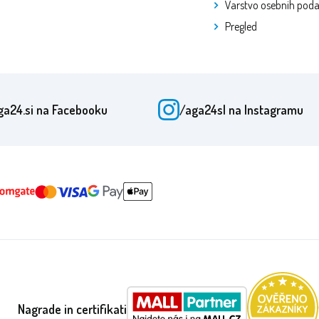
Varstvo osebnih pod
Pregled
ga24.si
na Facebooku
/aga24sl
na Instagramu
Nagrade in certifikati