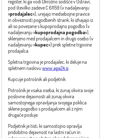
register, ki ga vodi Okrožno sodišče v Ostravi,
pod številko zadeve C 61159 (v nadaljevanju
»
prodajalec
«), urejajo medsebojne pravice
in obveznosti pogodbenih strank, ki izhajajo iz
ali so povezane s kupoprodajno pogodbo (v
nadaljevanju »
kupoprodajna pogodba
«),
sklenjeno med prodajalcem in drugo osebo (v
nadaljevanju »
kupec
«) prek spletne trgovine
prodajalca.
Spletna trgovina je prodajalec, ki deluje na
spletnem naslovu
www.aga24.si
.
Kupcuje potrošnik ali podjetnik.
Potrošnik je vsaka oseba, ki zunaj okvira svoje
poslovne dejavnosti ali zunaj okvira
samostojnega opravljanja svojega poklica
sklene pogodbo s prodajalcem ali z njim
drugače posluje.
Podjetnik je tisti, ki samostojno opravlja
pridobitno dejavnost na lastni račun in