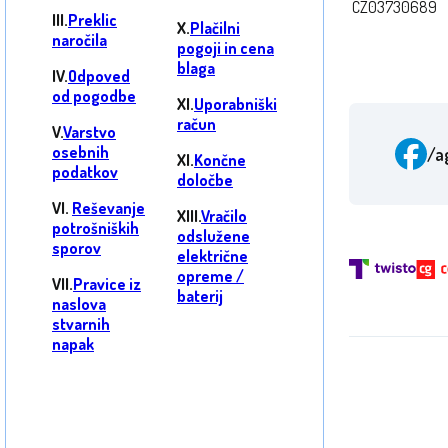
CZ03730689
III.
Preklic
X.
Plačilni
naročila
pogoji in cena
blaga
IV.
Odpoved
od pogodbe
XI.
Uporabniški
račun
V.
Varstvo
osebnih
/a
XI.
Končne
podatkov
določbe
VI.
Reševanje
XIII.
Vračilo
potrošniških
odslužene
sporov
električne
opreme /
VII.
Pravice iz
baterij
naslova
stvarnih
napak