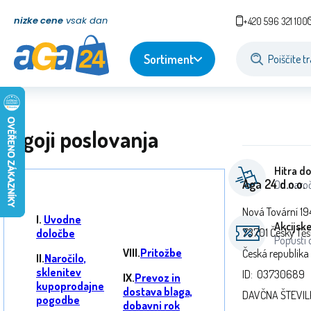
nizke cene
vsak dan
+420 596 321 100
Sortiment
Pogoji poslovanja
Hitra d
Aga 24 d.o.o.
Od naroč
Nová Tovární 19
I.
Uvodne
Akcijsk
73701 Český Těš
določbe
Popusti
VIII.
Pritožbe
Česká republika
II.
Naročilo,
sklenitev
ID: 03730689
IX.
Prevoz in
kupoprodajne
dostava blaga,
DAVČNA ŠTEVIL
pogodbe
dobavni rok