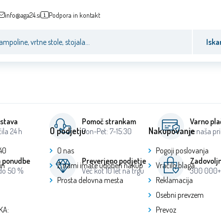
info@aga24.si
Podpora in kontakt
Iska
ostava
Pomoč strankam
Varno pla
O podjetju
Nakupovanje
ila 24 h
Pon-Pet: 7-15:30
je naša pri
40
O nas
Pogoji poslovanja
e ponudbe
Preverjeno podjetje
Zadovoljn
ín
Z nami imate udoben nakup
Vračilo blaga
 do 50 %
Več kot 10 let na trgu
300 000+ 
Prosta delovna mesta
Reklamacija
Osebni prevzem
KA:
Prevoz