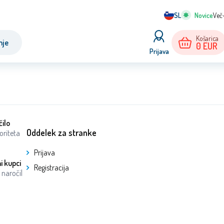
SL
Več
Košarica
nje
0
EUR
Prijava
čilo
Oddelek za stranke
oriteta
Prijava
i kupci
Registracija
naročil