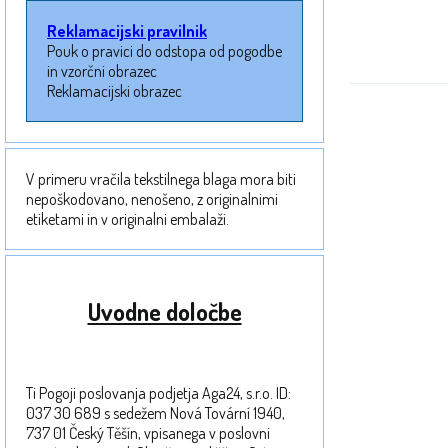
Reklamacijski pravilnik
Pouk o pravici do odstopa od pogodbe
in vzorčni obrazec
Reklamacijski obrazec
V primeru vračila tekstilnega blaga mora biti
nepoškodovano, nenošeno, z originalnimi
etiketami in v originalni embalaži.
Uvodne določbe
Ti Pogoji poslovanja podjetja Aga24, s.r.o. ID:
037 30 689 s sedežem Nová Tovární 1940,
737 01 Český Těšín, vpisanega v poslovni