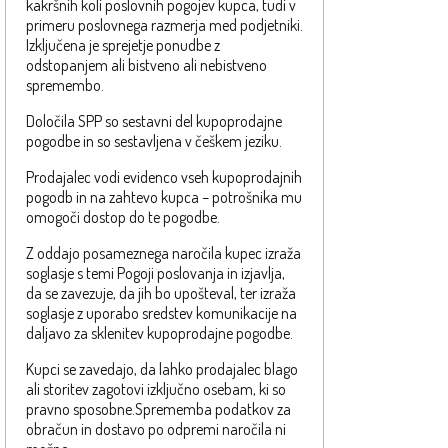
kakršnih koli poslovnih pogojev kupca, tudi v
primeru poslovnega razmerja med podjetniki.
Izključena je sprejetje ponudbe z
odstopanjem ali bistveno ali nebistveno
spremembo.
Določila SPP so sestavni del kupoprodajne
pogodbe in so sestavljena v češkem jeziku.
Prodajalec vodi evidenco vseh kupoprodajnih
pogodb in na zahtevo kupca – potrošnika mu
omogoči dostop do te pogodbe.
Z oddajo posameznega naročila kupec izraža
soglasje s temi Pogoji poslovanja in izjavlja,
da se zavezuje, da jih bo upošteval, ter izraža
soglasje z uporabo sredstev komunikacije na
daljavo za sklenitev kupoprodajne pogodbe.
Kupci se zavedajo, da lahko prodajalec blago
ali storitev zagotovi izključno osebam, ki so
pravno sposobne.Sprememba podatkov za
obračun in dostavo po odpremi naročila ni