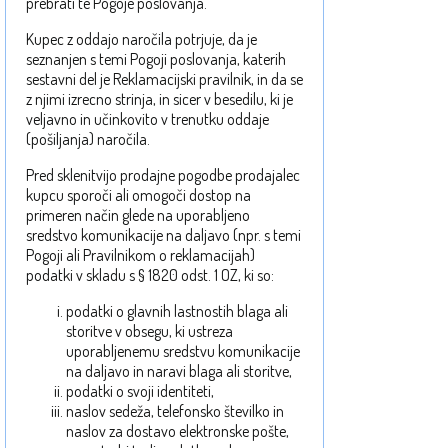
prebrati te Pogoje poslovanja.
Kupec z oddajo naročila potrjuje, da je
seznanjen s temi Pogoji poslovanja, katerih
sestavni del je Reklamacijski pravilnik, in da se
z njimi izrecno strinja, in sicer v besedilu, ki je
veljavno in učinkovito v trenutku oddaje
(pošiljanja) naročila.
Pred sklenitvijo prodajne pogodbe prodajalec
kupcu sporoči ali omogoči dostop na
primeren način glede na uporabljeno
sredstvo komunikacije na daljavo (npr. s temi
Pogoji ali Pravilnikom o reklamacijah)
podatki v skladu s § 1820 odst. 1 OZ, ki so:
podatki o glavnih lastnostih blaga ali
storitve v obsegu, ki ustreza
uporabljenemu sredstvu komunikacije
na daljavo in naravi blaga ali storitve,
podatki o svoji identiteti,
naslov sedeža, telefonsko številko in
naslov za dostavo elektronske pošte,