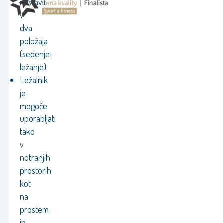
nastaviti
v
dva
položaja
(sedenje-
ležanje)
Ležalnik
je
mogoče
uporabljati
tako
v
notranjih
prostorih
kot
na
prostem
in