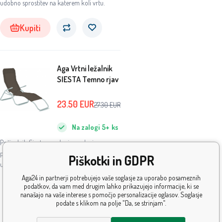
udobno sprostitev na katerem koli vrtu.
Kupiti
Aga Vrtni ležalnik
SIESTA Temno rjav
23.50
EUR
27.30
EUR
Na zalogi
5+
ks
Počivalnik Siesta z nasloni za roke je
praktično sodobno vrtno pohištvo, idealno za
Piškotki in GDPR
udobno sprostitev na katerem koli vrtu.
Aga24 in partnerji potrebujejo vaše soglasje za uporabo posameznih
Ponudba se kmalu izteče:
podatkov, da vam med drugim lahko prikazujejo informacije, ki se
nanašajo na vaše interese s pomočjo personalizacije oglasov. Soglasje
7
:
10
:
21
:
02
podate s klikom na polje "Da, se strinjam".