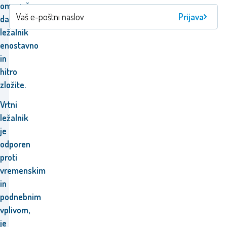
omogoča,
Prijava
da
ležalnik
enostavno
in
hitro
zložite.
Vrtni
ležalnik
je
odporen
proti
vremenskim
in
podnebnim
vplivom,
je