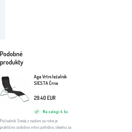
Podobné
produkty
Aga Vrtni ležalnik
SIESTA Črna
29.40
EUR
Na zalogi
4
ks
Počivalnik Siesta z nasloni za roke je
praktično sodobno vrtno pohištvo, idealno za