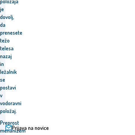
položaja
je
dovolj,
da
prenesete
težo
telesa
nazaj
in
ležalnik
se
postavi
v
vodoravni
položaj.
Preprost
Prijava na novice
mehanizem