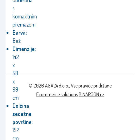
s
komaxitnim
premazom
Barva:
Bež
Dimenzije:
142
x
58
x
© 2026 AGA24 d.o.o., Vse pravice pridržane
99
Ecommerce solutions
BINARGON.cz
cm
Dolžina
sedežne
površine:
152
cm