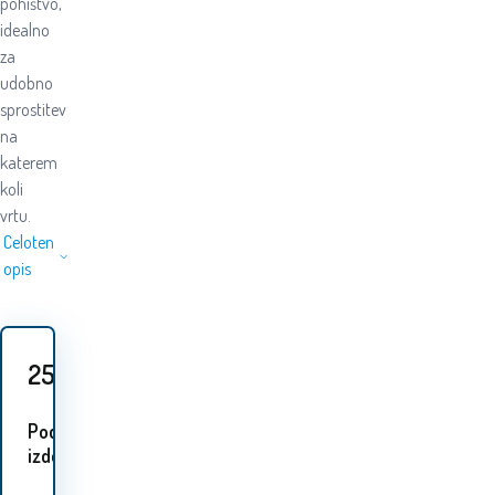
pohištvo,
idealno
za
udobno
sprostitev
na
katerem
koli
vrtu.
Celoten
opis
25.20
EUR
Podobni
izdelki: