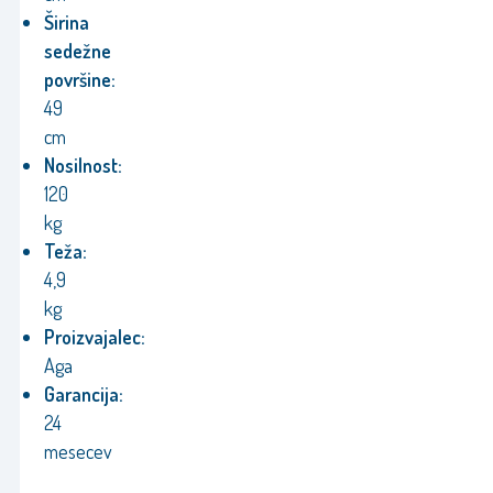
Širina
sedežne
površine:
49
cm
Nosilnost:
120
kg
Teža:
4,9
kg
Proizvajalec:
Aga
Garancija:
24
mesecev