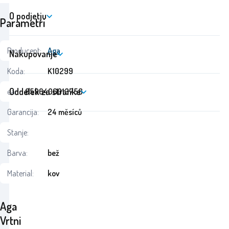
O podjetju
Parametri
Producent:
Aga
Nakupovanje
Koda:
K10299
Oddelek za stranke
ean:
8596406013758
Garancija:
24 měsíců
Stanje:
Barva:
bež
Material:
kov
Aga
Vrtni