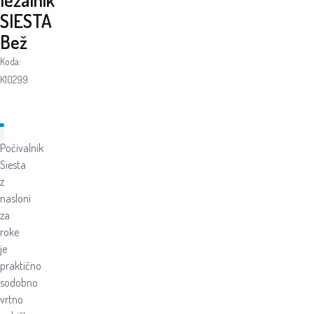
SIESTA
Bež
Koda:
K10299
Počivalnik
Siesta
z
nasloni
za
roke
je
praktično
sodobno
vrtno