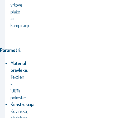
vrtove,
plaže
ali
kampiranje
Parametri:
Material
prevleke:
Textilen
-
100%
poliester
Konstrukcija:
Kovinska,
obdelana