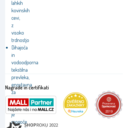
lahkih
kovinskih
cevi,
z
visoko
trdnostjo
Dihajoča
in
vodoodporna
tekstilna
prevleka,
enostavna
Nagrade in certifikati
za
vzdrževanje
Ležalnik
je
mogoče