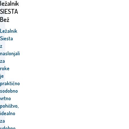
ležalnik
SIESTA
Bež
Ležalnik
Siesta
z
naslonjali
za
roke
je
praktično
sodobno
vrtno
pohištvo,
idealno
za
udobno