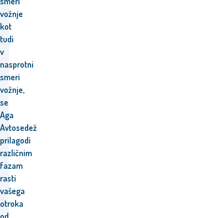
smeri
vožnje
kot
tudi
v
nasprotni
smeri
vožnje,
se
Aga
Avtosedež
prilagodi
različnim
fazam
rasti
vašega
otroka
od