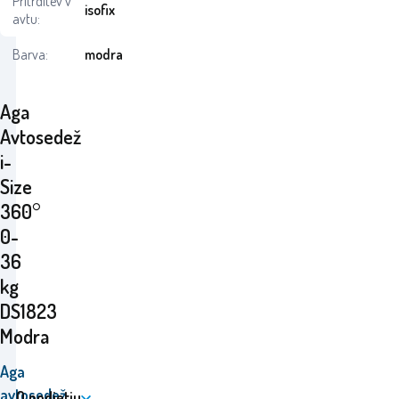
Pritrditev v
isofix
avtu:
Barva:
modra
Aga
Avtosedež
i-
Size
360°
0-
36
kg
DS1823
Modra
Aga
avtosedež
O podjetju