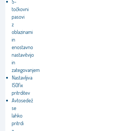
5-
točkovni
pasovi
z
oblazinami
in
enostavno
nastavitvijo
in
zategovanjem
Nastavljiva
ISOfix
pritrditev
Avtosedež
se
lahko
pritrdi
z