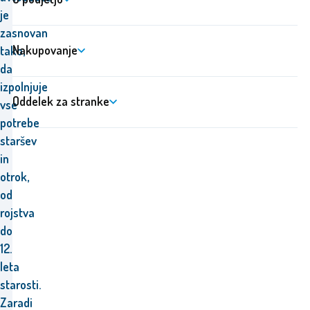
je
zasnovan
Nakupovanje
tako,
da
izpolnjuje
Oddelek za stranke
vse
potrebe
staršev
in
otrok,
od
rojstva
do
12.
leta
starosti.
Zaradi