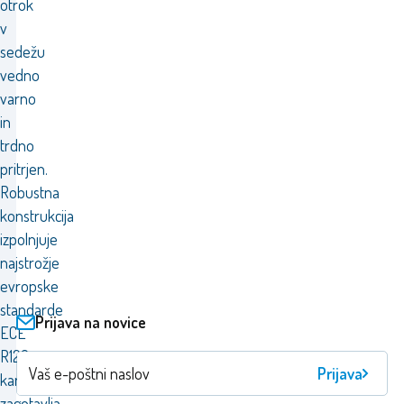
otrok
v
sedežu
vedno
varno
in
trdno
pritrjen.
Robustna
konstrukcija
izpolnjuje
najstrožje
evropske
standarde
Prijava na novice
ECE
R129,
Prijava
kar
zagotavlja