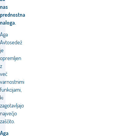
nas
prednostna
naloga.
Aga
Avtosedež
je
opremljen
z
več
varnostnimi
funkcijami,
ki
zagotavljajo
največjo
zaščito.
Aga