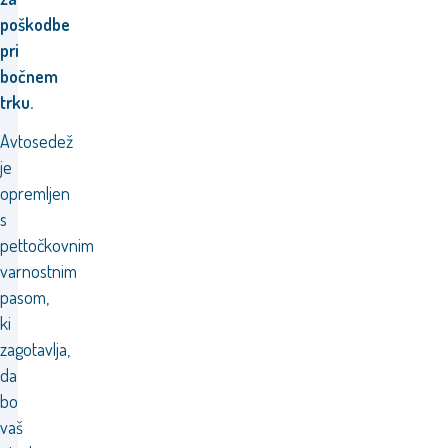
poškodbe
pri
bočnem
trku.
Avtosedež
je
opremljen
s
pettočkovnim
varnostnim
pasom,
ki
zagotavlja,
da
bo
vaš