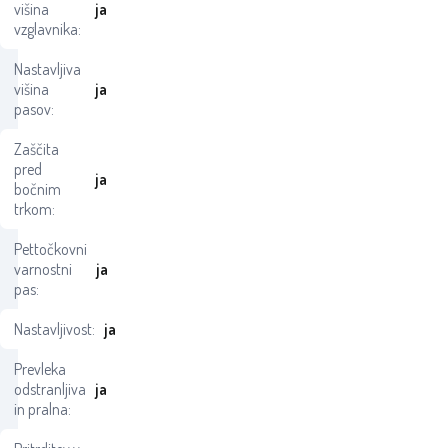
višina
ja
vzglavnika:
Nastavljiva
višina
ja
pasov:
Zaščita
pred
ja
bočnim
trkom:
Pettočkovni
varnostni
ja
pas:
Nastavljivost:
ja
Prevleka
odstranljiva
ja
in pralna: