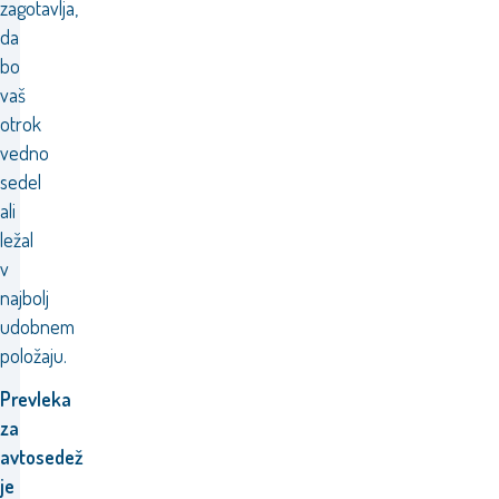
zagotavlja,
da
bo
vaš
otrok
vedno
sedel
ali
ležal
v
najbolj
udobnem
položaju.
Prevleka
za
avtosedež
je