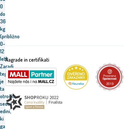
0
do
36
kg
(približno
0-
12
let).
Nagrade in certifikati
Zaradi
tega
je
ta
otroški
sedež
edini,
ki
ga