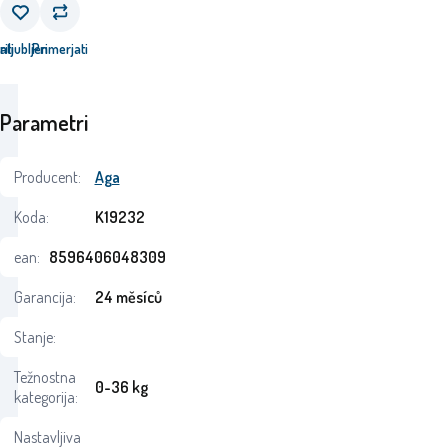
ati
riljubljen
Primerjati
Parametri
Producent:
Aga
Koda:
K19232
ean:
8596406048309
Garancija:
24 měsíců
Stanje:
Težnostna
0-36 kg
kategorija:
Nastavljiva