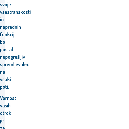
svoje
vsestranskosti
in
naprednih
funkcij
bo
postal
nepogrešljiv
spremljevalec
na
vsaki
poti.
Varnost
vaših
otrok
je
za