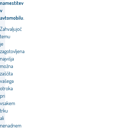
namestitev
v
avtomobilu.
Zahvaljujoč
temu
je
zagotovljena
najvišja
možna
zaščita
vašega
otroka
pri
vsakem
trku
ali
nenadnem