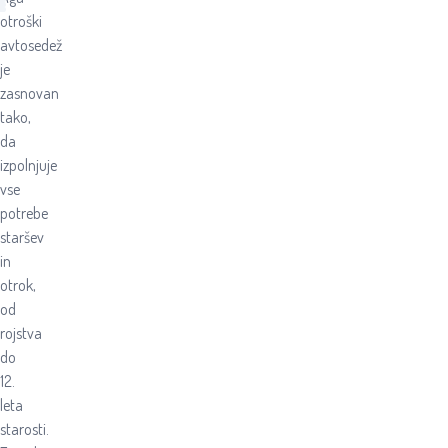
otroški
avtosedež
je
zasnovan
tako,
da
izpolnjuje
vse
potrebe
staršev
in
otrok,
od
rojstva
do
12.
leta
starosti.