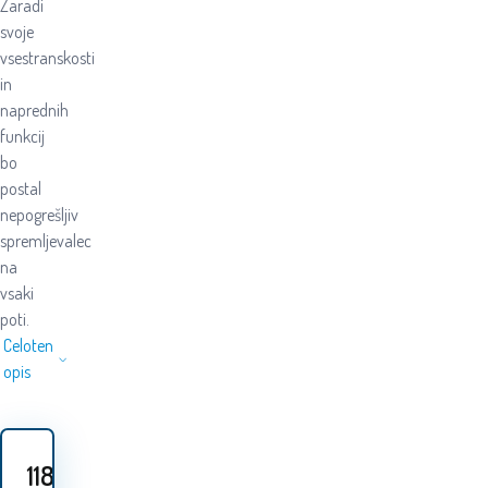
Zaradi
svoje
vsestranskosti
in
naprednih
funkcij
bo
postal
nepogrešljiv
spremljevalec
na
vsaki
poti.
Celoten
opis
118
EUR