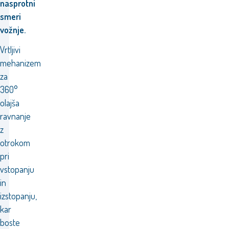
nasprotni
smeri
vožnje.
Vrtljivi
mehanizem
za
360°
olajša
ravnanje
z
otrokom
pri
vstopanju
in
izstopanju,
kar
boste