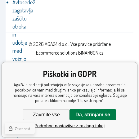
Avtosedež
zagotavlja
zaščito
otroka
in
udobje
© 2026 AGA24 d.o.o., Vse pravice pridržane
med
Ecommerce solutions
BINARGON.cz
vožnjo
Prevleka
Piškotki in GDPR
je
odstranljiva
Aga24 in partnerji potrebujejo vaše soglasje za uporabo posameznih
podatkov, da vam med drugim lahko prikazujejo informacije, ki se
in
nanašajo na vaše interese s pomočjo personalizacije oglasov. Soglasje
jo
podate s klikom na polje "Da, se strinjam".
je
mogoče
Zavrnite vse
Da, strinjam se
očistiti
Podrobne nastavitve z razlago tukaj
Zasebnost
v