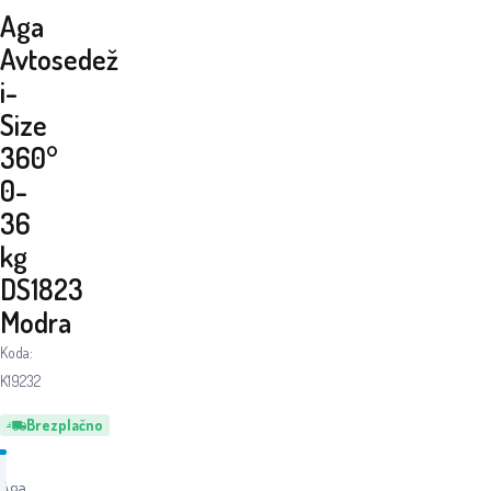
Aga
Avtosedež
i-
Size
360°
0-
36
kg
DS1823
Modra
Koda:
K19232
Brezplačno
Aga