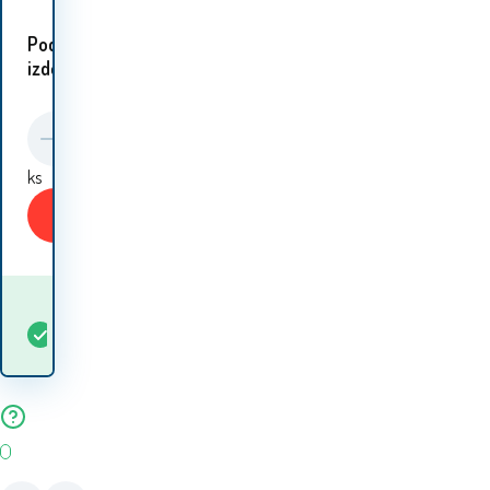
Podobni
izdelki:
ks
Kupiti
Kdaj bom prejel
Na
5+
ks
blago? 12.08. - 13.08.
zalogi