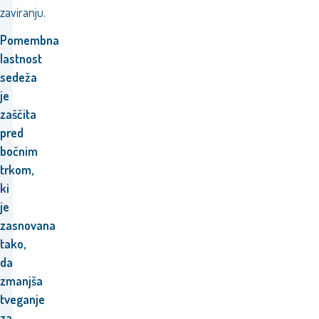
zaviranju.
Pomembna
lastnost
sedeža
je
zaščita
pred
bočnim
trkom,
ki
je
zasnovana
tako,
da
zmanjša
tveganje
za