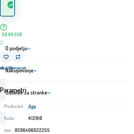
Na
5+
ks
blago? 10.08. - 11.08.
zalogi
58.80
EUR
O podjetju
ati
riljubljen
Primerjati
Nakupovanje
Parametri
Oddelek za stranke
Producent:
Aga
Koda:
K12918
ean:
8596406022255