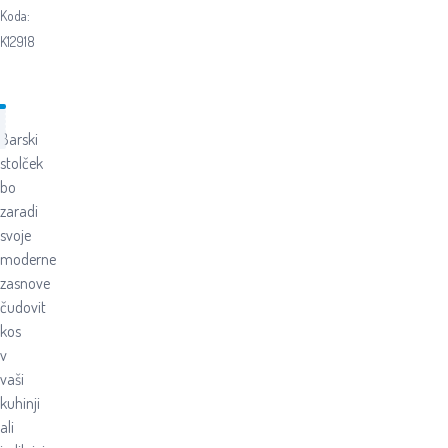
Koda:
K12918
Barski
stolček
bo
zaradi
svoje
moderne
zasnove
čudovit
kos
v
vaši
kuhinji
ali