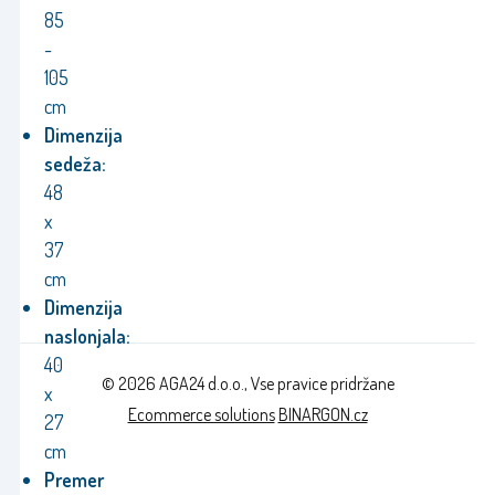
85
-
105
cm
Dimenzija
sedeža:
48
x
37
cm
Dimenzija
naslonjala:
40
© 2026 AGA24 d.o.o., Vse pravice pridržane
x
Ecommerce solutions
BINARGON.cz
27
cm
Premer