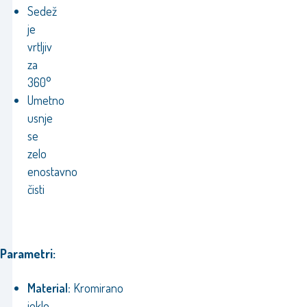
Sedež
je
vrtljiv
za
360°
Umetno
usnje
se
zelo
enostavno
čisti
Parametri:
Material:
Kromirano
jeklo,