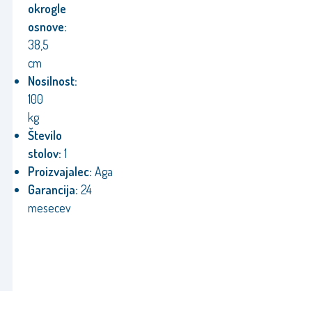
okrogle
osnove:
38,5
cm
Nosilnost:
100
kg
Število
stolov:
1
Proizvajalec:
Aga
Garancija:
24
mesecev