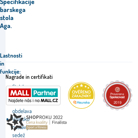
Specifikacije
barskega
stola
Aga.
Lastnosti
in
funkcije:
Nagrade in certifikati
Stabilna
in
kakovostna
obdelava
Višinsko
nastavljiv
sedež