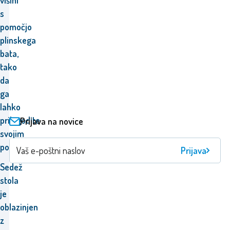
višini
s
pomočjo
plinskega
bata,
tako
da
ga
lahko
prilagodite
Prijava na novice
svojim
potrebam.
Prijava
Sedež
stola
je
oblazinjen
z