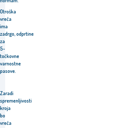
normam.
Otroška
vreča
ima
zadrgo,
odprtine
za
5-
točkovne
varnostne
pasove.
Zaradi
spremenljivosti
kroja
bo
vreča