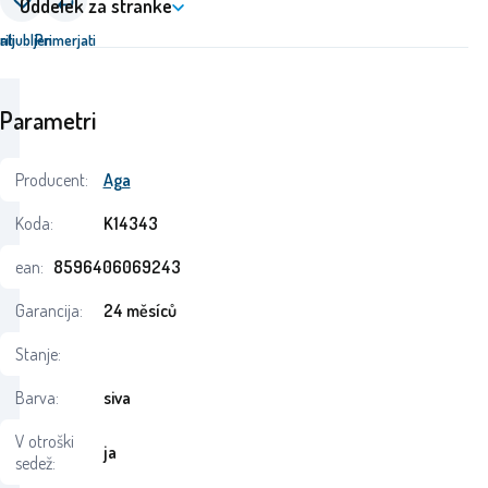
Oddelek za stranke
ati
riljubljen
Primerjati
Parametri
Producent:
Aga
Koda:
K14343
ean:
8596406069243
Garancija:
24 měsíců
Stanje:
Barva:
siva
V otroški
ja
sedež: