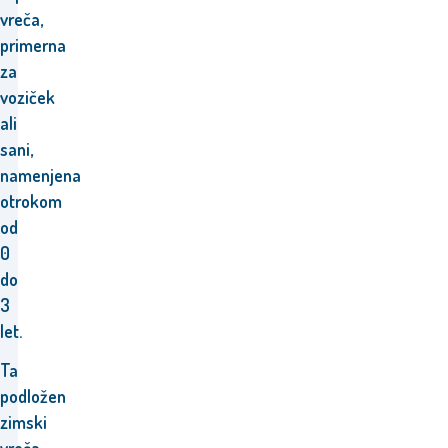
vreča,
primerna
za
voziček
ali
sani,
namenjena
otrokom
od
0
do
3
let.
Ta
podložen
zimski