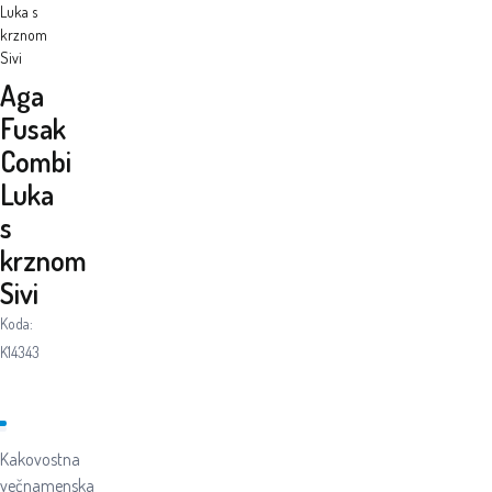
Luka s
krznom
Sivi
Aga
Fusak
Combi
Luka
s
krznom
Sivi
Koda:
K14343
Kakovostna
večnamenska