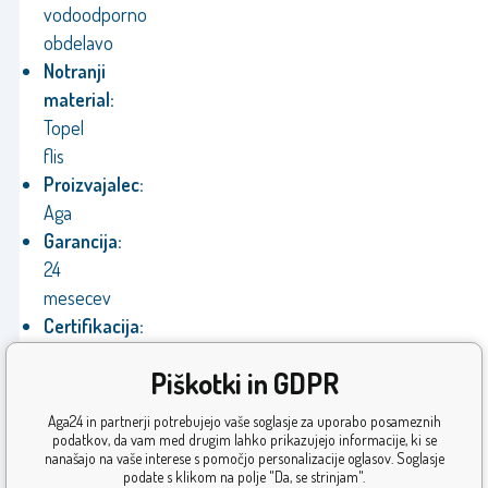
vodoodporno
obdelavo
Notranji
material:
Topel
flis
Proizvajalec:
Aga
Garancija:
24
mesecev
Certifikacija:
Certifikat
Piškotki in GDPR
CE,
izpolnjuje
Aga24 in partnerji potrebujejo vaše soglasje za uporabo posameznih
smernice
podatkov, da vam med drugim lahko prikazujejo informacije, ki se
nanašajo na vaše interese s pomočjo personalizacije oglasov. Soglasje
EU
podate s klikom na polje "Da, se strinjam".