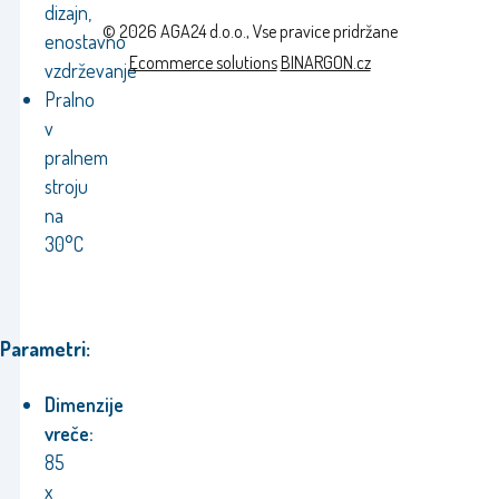
dizajn,
© 2026 AGA24 d.o.o., Vse pravice pridržane
enostavno
Ecommerce solutions
BINARGON.cz
vzdrževanje
Pralno
v
pralnem
stroju
na
30°C
Parametri:
Dimenzije
vreče:
85
x