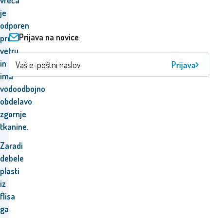
vreča
je
odporen
Prijava na novice
proti
vetru
in
Prijava
ima
vodoodbojno
obdelavo
zgornje
tkanine.
Zaradi
debele
plasti
iz
flisa
ga