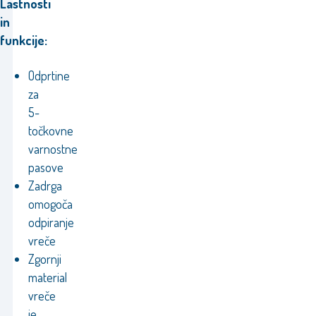
Lastnosti
in
funkcije:
Odprtine
za
5-
točkovne
varnostne
pasove
Zadrga
omogoča
odpiranje
vreče
Zgornji
material
vreče
je