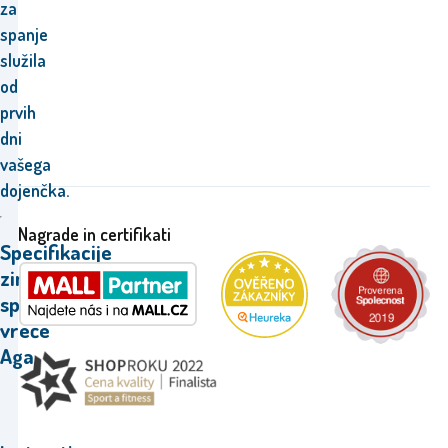
za
spanje
služila
od
prvih
dni
vašega
dojenčka.
Nagrade in certifikati
Specifikacije
zimskega
spalne
vreče
Aga.