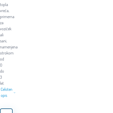
topla
vreča,
primerna
za
voziček
ali
sani,
namenjena
otrokom
od
0
do
3
let.
Celoten
opis