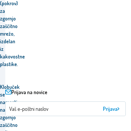
(pokrov)
za
zgornjo
zaščitno
mrežo,
izdelan
iz
kakovostne
plastike.
Klobuček
Prijava na novice
se
namesti
Prijava
na
zgornjo
zaščitno