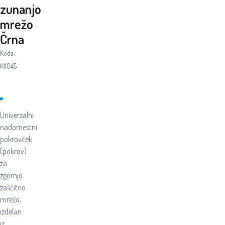
zunanjo
mrežo
Črna
Koda:
K11045
Univerzalni
nadomestni
pokrovček
(pokrov)
za
zgornjo
zaščitno
mrežo,
izdelan
iz