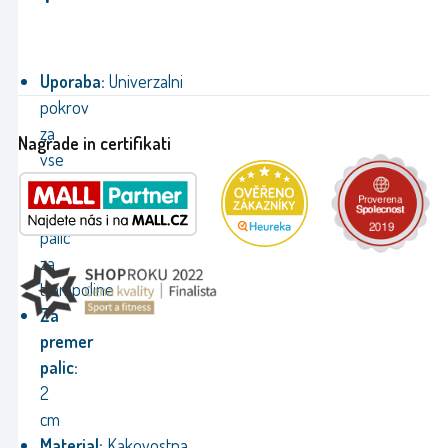
Uporaba:
Univerzalni
pokrov
za
Nagrade in certifikati
vse
velikosti
stojnih
palic
za
trampoline
Za
premer
palic:
2
cm
Material:
Kakovostna