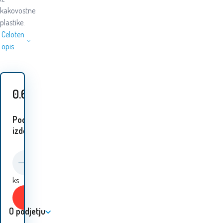
kakovostne
plastike.
Celoten
opis
0.60
EUR
Podobni
izdelki:
ks
Kupiti
O podjetju