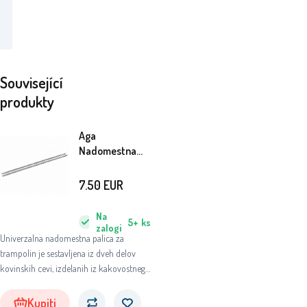
Související
produkty
Aga
Nadomestna
palica za
trampolin 2,5
7.50
EUR
cm - dolžina
260 cm
Na
5+
ks
zalogi
Univerzalna nadomestna palica za
trampolin je sestavljena iz dveh delov
kovinskih cevi, izdelanih iz kakovostnega
pocinkanega jekla.
Kupiti