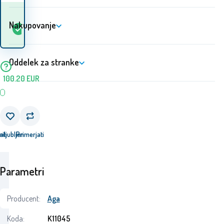
Kdaj bom prejel
Na
Nakupovanje
5+
ks
blago? 12.08. - 13.08.
zalogi
Oddelek za stranke
100.20
EUR
ati
riljubljen
Primerjati
Parametri
Producent:
Aga
Koda:
K11045