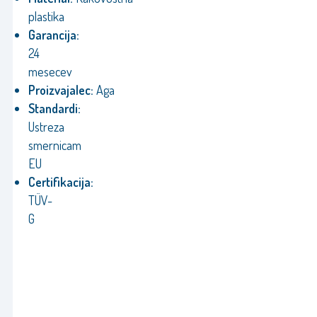
plastika
Garancija:
24
mesecev
Proizvajalec:
Aga
Standardi:
Ustreza
smernicam
EU
Certifikacija:
TÜV-
G