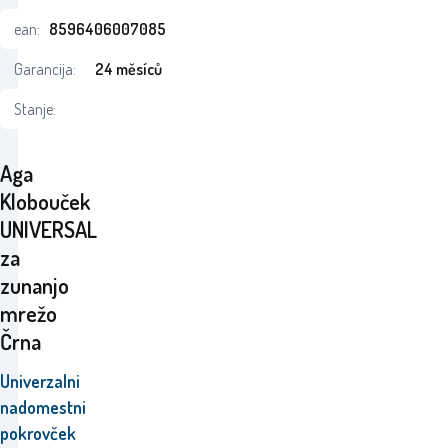
ean:
8596406007085
Garancija:
24 měsíců
Stanje:
Aga
Klobouček
UNIVERSAL
za
zunanjo
mrežo
Črna
Univerzalni
nadomestni
pokrovček