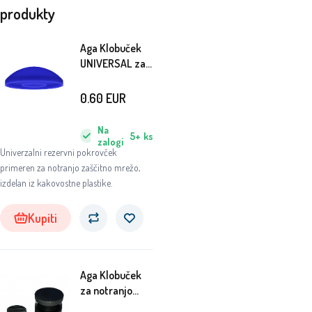
produkty
Aga Klobuček
UNIVERSAL za
zunanjo mrežo
Modra
0.60
EUR
Na
5+
ks
zalogi
Univerzalni rezervni pokrovček
primeren za notranjo zaščitno mrežo,
izdelan iz kakovostne plastike.
Kupiti
Aga Klobuček
za notranjo
mrežo s krogom