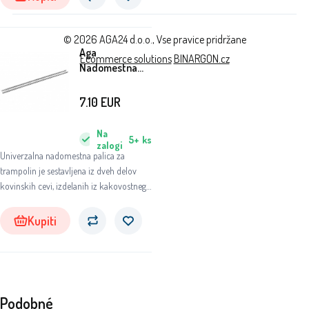
© 2026 AGA24 d.o.o., Vse pravice pridržane
Aga
Ecommerce solutions
BINARGON.cz
Nadomestna
palica za
trampolin 2,5
7.10
EUR
cm - dolžina
205 cm
Na
5+
ks
zalogi
Univerzalna nadomestna palica za
trampolin je sestavljena iz dveh delov
kovinskih cevi, izdelanih iz kakovostnega
pocinkanega jekla.
Kupiti
Podobné