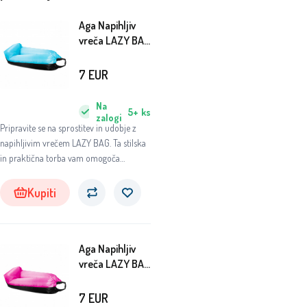
Aga Napihljiv
vreča LAZY BAG
230x70 cm
Črna/Modra
7
EUR
Na
5+
ks
zalogi
Pripravite se na sprostitev in udobje z
napihljivim vrečem LAZY BAG. Ta stilska
in praktična torba vam omogoča
uživanje v udobju kjerkoli in kadarkoli.
Kupiti
Aga Napihljiv
vreča LAZY BAG
230x70 cm
Črna/Roza
7
EUR