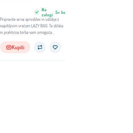
Na
5+
ks
zalogi
Pripravite se na sprostitev in udobje z
napihljivim vrečem LAZY BAG. Ta stilska
in praktična torba vam omogoča
uživanje v udobju kjerkoli in kadarkoli.
Kupiti