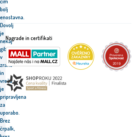
čim
bolj
enostavna.
Dovolj
je
Nagrade in certifikati
nekaj
gibov
v
zraku
in
vreča
je
pripravljena
za
uporabo.
Brez
črpalk,
brez