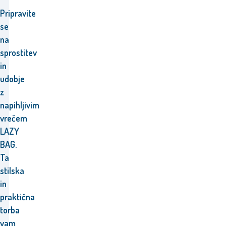
Pripravite
se
na
sprostitev
in
udobje
z
napihljivim
vrečem
LAZY
BAG.
Ta
stilska
in
praktična
torba
vam