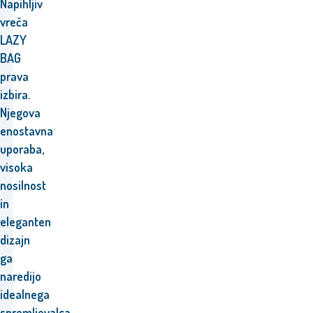
Napihljiv
vreča
LAZY
BAG
prava
izbira.
Njegova
enostavna
uporaba,
visoka
nosilnost
in
eleganten
dizajn
ga
naredijo
idealnega
spremljevalca