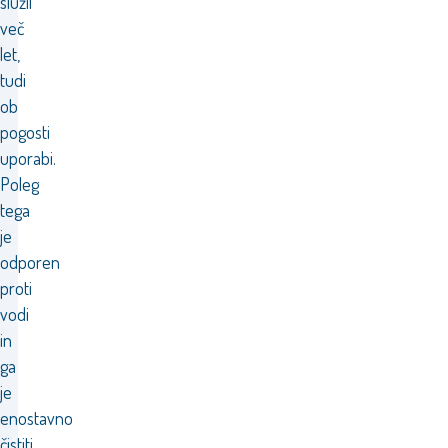
služil
več
let,
tudi
ob
pogosti
uporabi.
Poleg
tega
je
odporen
proti
vodi
in
ga
je
enostavno
čistiti.