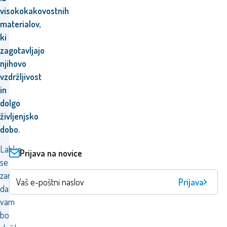
visokokakovostnih
materialov,
ki
zagotavljajo
njihovo
vzdržljivost
in
dolgo
življenjsko
dobo.
Lahko
Prijava na novice
se
zanesete,
Prijava
da
vam
bo