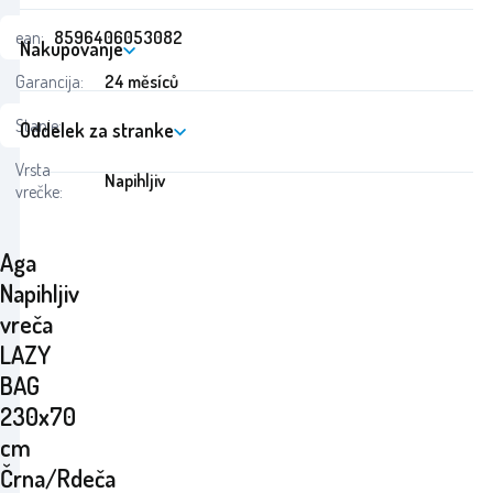
ean:
8596406053082
Nakupovanje
Garancija:
24 měsíců
Stanje:
Oddelek za stranke
Vrsta
Napihljiv
vrečke:
Aga
Napihljiv
vreča
LAZY
BAG
230x70
cm
Črna/Rdeča