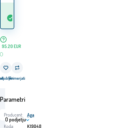
Kdaj bom prejel
Na
5+
ks
blago? 12.08. - 13.08.
zalogi
95.20
EUR
ati
riljubljen
Primerjati
Parametri
Producent:
Aga
O podjetju
Koda:
K19048