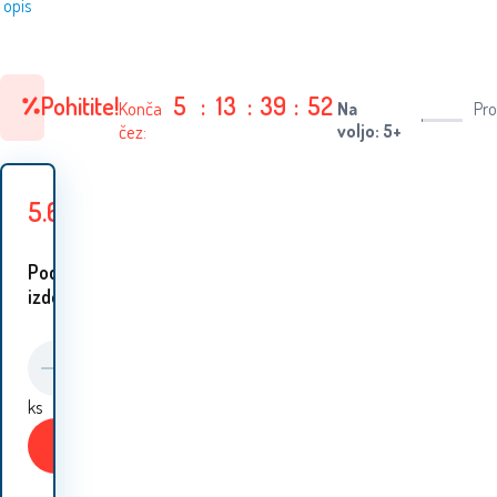
opis
Pohitite!
5
:
13
:
39
:
51
Konča
Na
Pro
čez:
voljo: 5+
5.60
EUR
7
EUR
Prihranite
1.40
EUR
Podobni
izdelki:
ks
Kupiti