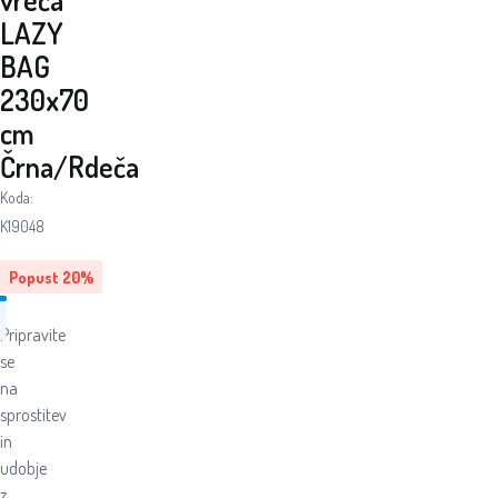
LAZY
BAG
230x70
cm
Črna/Rdeča
Koda:
K19048
Popust
20
%
Pripravite
se
na
sprostitev
in
udobje
z