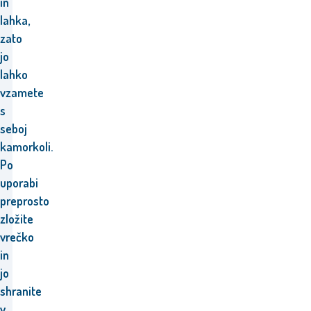
in
lahka,
zato
jo
lahko
vzamete
s
seboj
kamorkoli.
Po
uporabi
preprosto
zložite
vrečko
in
jo
shranite
v