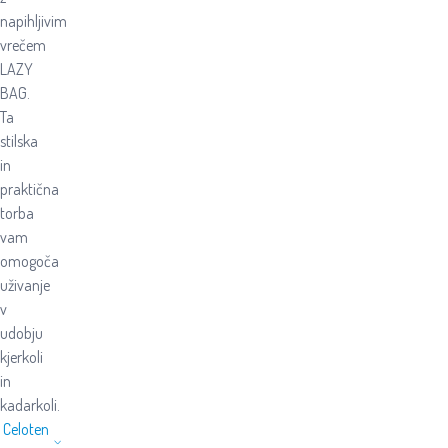
napihljivim
vrečem
LAZY
BAG.
Ta
stilska
in
praktična
torba
vam
omogoča
uživanje
v
udobju
kjerkoli
in
kadarkoli.
Celoten