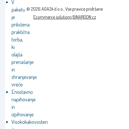
V
© 2026 AGA24 d.o.o., Vse pravice pridržane
paketu
je
Ecommerce solutions
BINARGON.cz
priložena
praktična
torba,
ki
olajša
prenašanje
in
shranjevanje
vreče
Enostavno
napihovanje
in
izpihovanje
Visokokakovosten