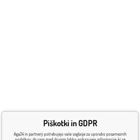
Piškotki in GDPR
Aga24 in partnerji potrebujejo vaše soglasje za uporabo posameznih
podatkov, da vam med drugim lahko prikazujejo informacije, ki se