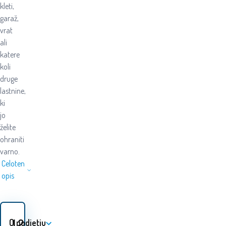
kleti,
garaž,
vrat
ali
katere
koli
druge
lastnine,
ki
jo
želite
ohraniti
varno.
Celoten
opis
1.20
EUR
O podjetju