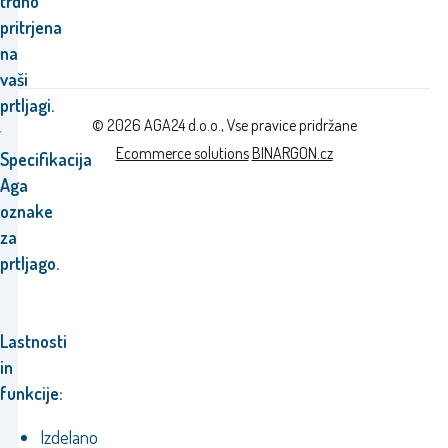
trdno
pritrjena
na
vaši
prtljagi.
© 2026 AGA24 d.o.o., Vse pravice pridržane
Ecommerce solutions
BINARGON.cz
Specifikacija
Aga
oznake
za
prtljago.
Lastnosti
in
funkcije:
Izdelano