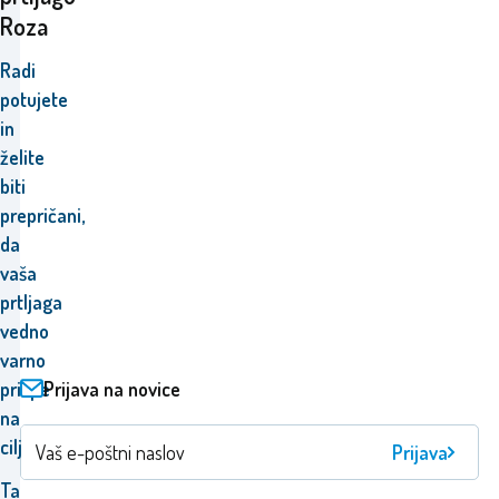
Roza
Radi
potujete
in
želite
biti
prepričani,
da
vaša
prtljaga
vedno
varno
Prijava na novice
prispe
na
cilj?
Prijava
Ta