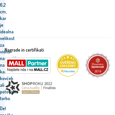
6,2
cm,
kar
je
idealna
velikost
za
Nagrade in certifikati
vidno
namestitev
na
katerikoli
kovček
ali
potovalno
torbo.
Del