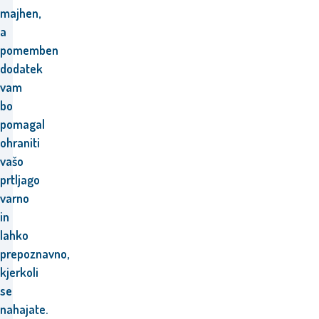
majhen,
a
pomemben
dodatek
vam
bo
pomagal
ohraniti
vašo
prtljago
varno
in
lahko
prepoznavno,
kjerkoli
se
nahajate.