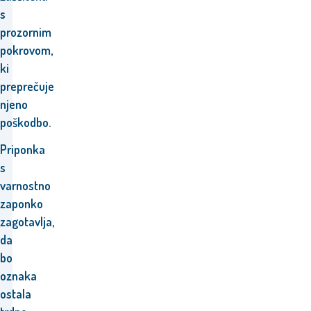
s
prozornim
pokrovom,
ki
preprečuje
njeno
poškodbo.
Priponka
s
varnostno
zaponko
zagotavlja,
da
bo
oznaka
ostala