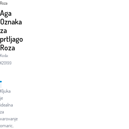
Roza
Aga
Oznaka
za
prtljago
Roza
Koda:
K20199
Kljuka
je
idealna
za
varovanje
omaric,