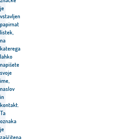
značke
je
vstavljen
papirnat
listek,
na
katerega
lahko
napišete
svoje
ime,
naslov
in
kontakt.
Ta
oznaka
je
zaščitena