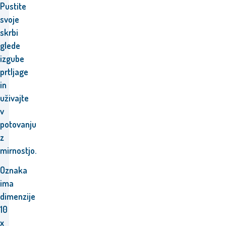
Pustite
svoje
skrbi
glede
izgube
prtljage
in
uživajte
v
potovanju
z
mirnostjo.
Oznaka
ima
dimenzije
10
x