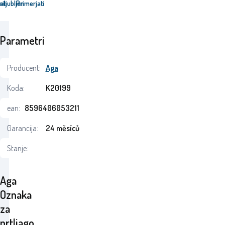
ati
riljubljen
Primerjati
Parametri
Producent:
Aga
Koda:
K20199
ean:
8596406053211
Garancija:
24 měsíců
Stanje:
Aga
Oznaka
za
prtljago