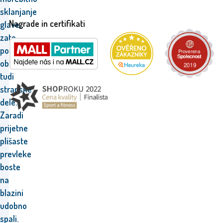
sklanjanje
Nagrade in certifikati
glave,
zato
ponuja
oblikovane
tudi
stranske
dele.
Zaradi
prijetne
plišaste
prevleke
boste
na
blazini
udobno
spali.