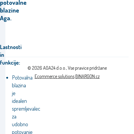
potovalne
blazine
Aga.
Lastnosti
in
funkcije:
© 2026 AGA24 d.o.o., Vse pravice pridržane
Ecommerce solutions
BINARGON.cz
Potovalna
blazina
je
idealen
spremljevalec
za
udobno
potovanje