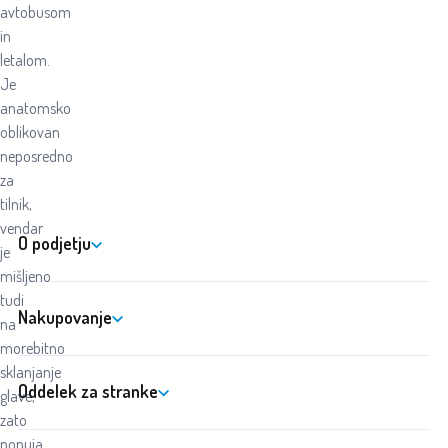
avtobusom
in
letalom.
Je
anatomsko
oblikovan
neposredno
za
tilnik,
vendar
O podjetju
je
mišljeno
tudi
Nakupovanje
na
morebitno
sklanjanje
Oddelek za stranke
glave,
zato
ponuja