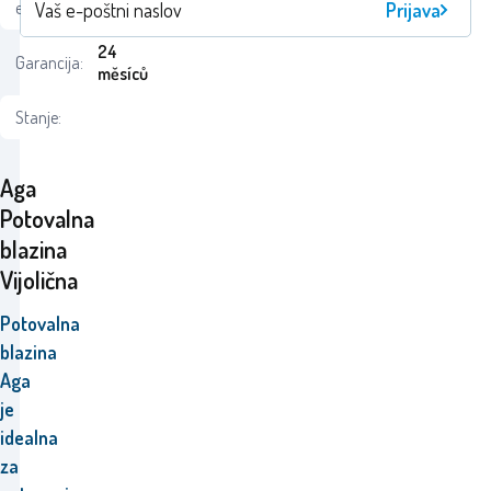
ean:
1210000179326
Prijava
24
Garancija:
měsíců
Stanje:
Aga
Potovalna
blazina
Vijolična
Potovalna
blazina
Aga
je
idealna
za