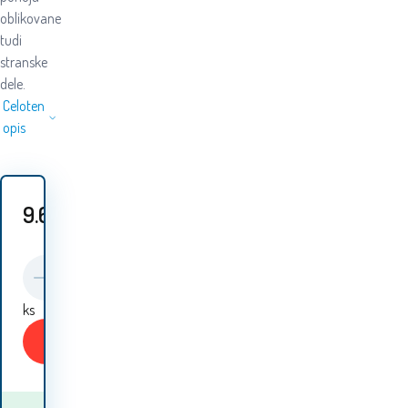
oblikovane
tudi
stranske
dele.
Celoten
opis
9.60
EUR
ks
Kupiti