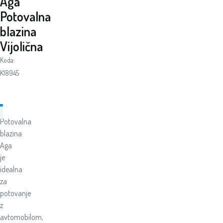
Aga
Potovalna
blazina
Vijolična
Koda:
K18945
Potovalna
blazina
Aga
je
idealna
za
potovanje
z
avtomobilom,