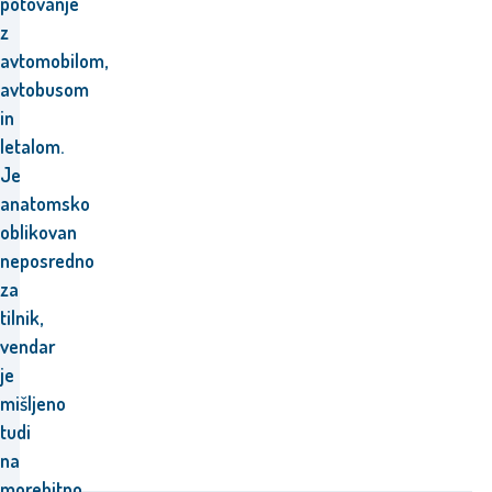
potovanje
z
avtomobilom,
avtobusom
in
letalom.
Je
anatomsko
oblikovan
neposredno
za
tilnik,
vendar
je
mišljeno
tudi
na
morebitno