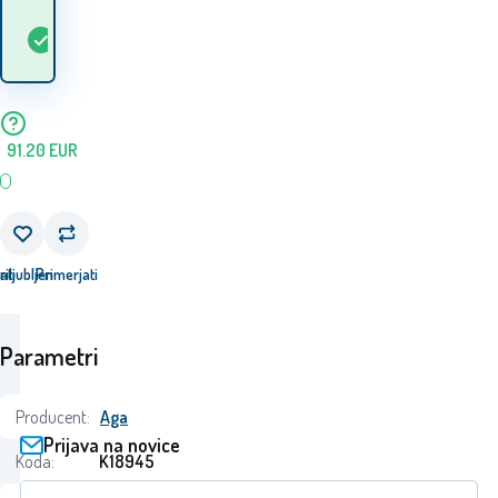
Kdaj bom prejel
Na
1
ks
blago? 12.08. - 13.08.
zalogi
91.20
EUR
ati
riljubljen
Primerjati
Parametri
Producent:
Aga
Prijava na novice
Koda:
K18945