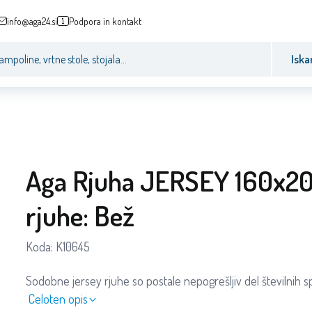
info@aga24.si
Podpora in kontakt
Iska
Aga Rjuha JERSEY 160x2
rjuhe: Bež
Koda:
K10645
Sodobne jersey rjuhe so postale nepogrešljiv del številnih sp
Celoten opis