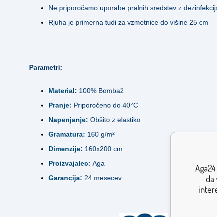
Ne priporočamo uporabe pralnih sredstev z dezinfekcij
Rjuha je primerna tudi za vzmetnice do višine 25 cm
Parametri:
Material:
100% Bombaž
Pranje:
Priporočeno do 40°C
Napenjanje:
Obšito z elastiko
Gramatura:
160 g/m²
Dimenzije:
160x200 cm
Proizvajalec:
Aga
Aga24 
da 
Garancija:
24 mesecev
inter