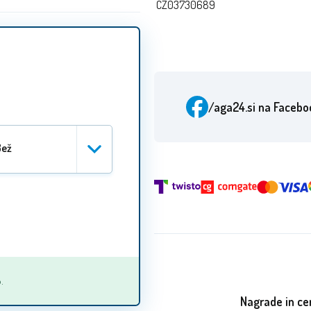
CZ03730689
/aga24.si
na Facebo
Bež
Bela
Rjava
.
Temno siva
Nagrade in cer