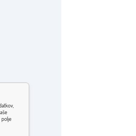
datkov,
vaše
 polje