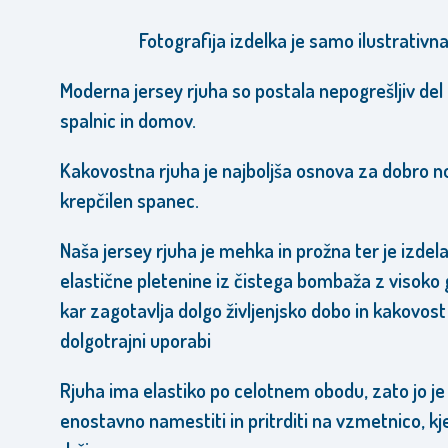
Fotografija izdelka je samo ilustrativna
Moderna jersey rjuha so postala nepogrešljiv de
spalnic in domov.
Kakovostna rjuha je najboljša osnova za dobro no
krepčilen spanec.
Naša jersey rjuha je mehka in prožna ter je izdel
elastične pletenine iz čistega bombaža z visoko 
kar zagotavlja dolgo življenjsko dobo in kakovost 
dolgotrajni uporabi
Rjuha ima elastiko po celotnem obodu, zato jo je
enostavno namestiti in pritrditi na vzmetnico, kj