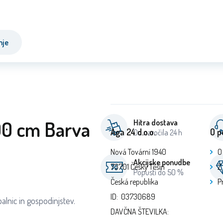
nje
00 cm Barva
Hitra dostava
Aga 24 d.o.o.
O p
Od naročila 24 h
Nová Tovární 1940
O
Akcijske ponudbe
73701 Český Těšín
Z
Popusti do 50 %
Česká republika
P
ID: 03730689
alnic in gospodinjstev.
DAVČNA ŠTEVILKA: