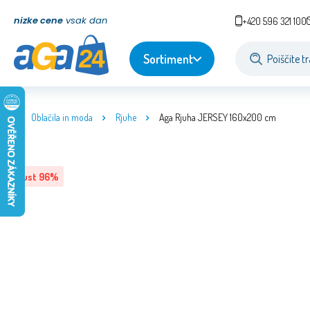
nizke cene
vsak dan
+420 596 321 100
Sortiment
Oblačila in moda
Rjuhe
Aga Rjuha JERSEY 160x200 cm
Popust
96
%