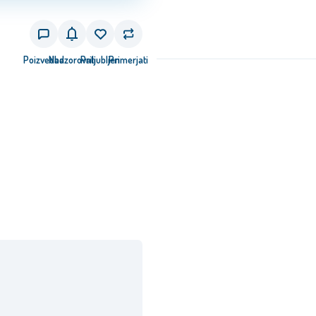
Črna
Poizvedba
Nadzorovati
Priljubljen
Primerjati
Krem
vetlo siva
emno vijolična
Svetlo modra