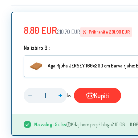
8.80
EUR
210.70
EUR
Prihranite
201.90
EUR
Na izbiro 9 :
Aga Rjuha JERSEY 160x200 cm Barva rjuhe: 
Aga Rjuha JERSEY 160x200 cm Barva rjuhe: 
Kupiti
ks
Aga Rjuha JERSEY 160x200 cm Barva rjuhe: 
Na zalogi
5+
ks
Kdaj bom prejel blago? 10.08. - 11.08
Aga Rjuha JERSEY 160x200 cm Barva rjuhe: 