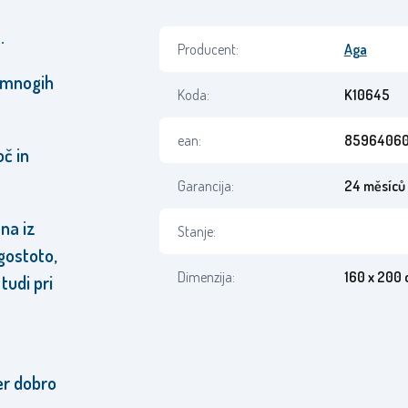
.
Producent:
Aga
l mnogih
Koda:
K10645
ean:
85964060
č in
Garancija:
24 měsíců
ana iz
Stanje:
gostoto,
Dimenzija:
160 x 200
tudi pri
er dobro