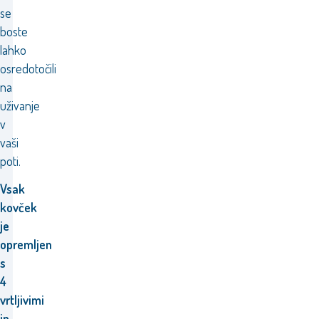
se
boste
lahko
osredotočili
na
uživanje
v
vaši
poti.
Vsak
kovček
je
opremljen
s
4
vrtljivimi
in