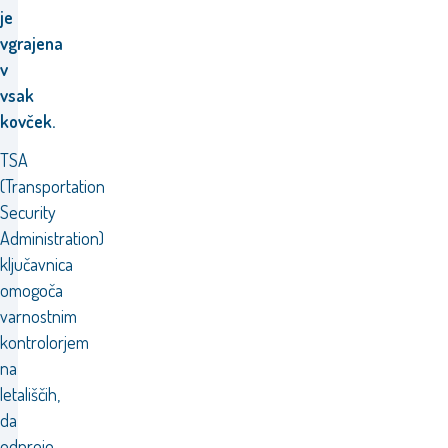
je
vgrajena
v
vsak
kovček.
TSA
(Transportation
Security
Administration)
ključavnica
omogoča
varnostnim
kontrolorjem
na
letališčih,
da
odprejo