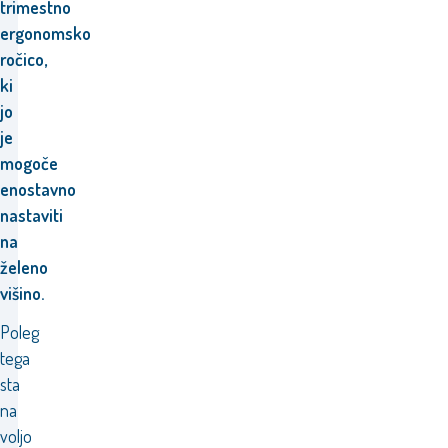
trimestno
ergonomsko
ročico,
ki
jo
je
mogoče
enostavno
nastaviti
na
želeno
višino.
Poleg
tega
sta
na
voljo