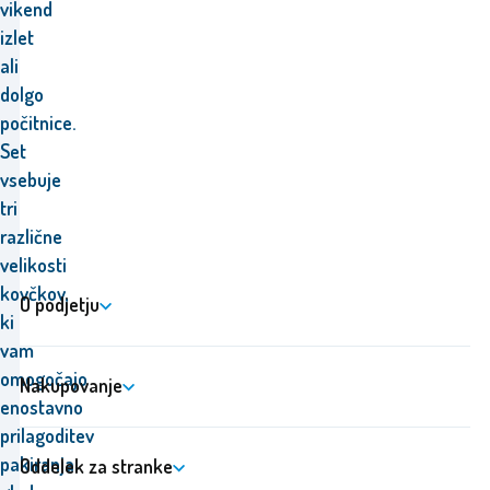
vikend
izlet
ali
dolgo
počitnice.
Set
vsebuje
tri
različne
velikosti
kovčkov,
O podjetju
ki
vam
omogočajo
Nakupovanje
enostavno
prilagoditev
pakiranja
Oddelek za stranke