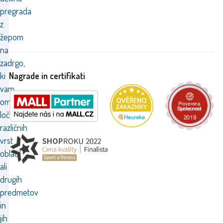
pregrada
z
žepom
na
zadrgo,
Nagrade in certifikati
ki
vam
omogoča
ločevanje
različnih
vrst
oblačil
ali
drugih
predmetov
in
jih