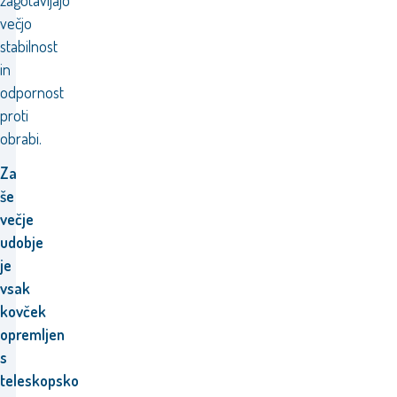
zagotavljajo
večjo
stabilnost
in
odpornost
proti
obrabi.
Za
še
večje
udobje
je
vsak
kovček
opremljen
s
teleskopsko