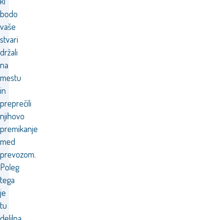
ki
bodo
vaše
stvari
držali
na
mestu
in
preprečili
njihovo
premikanje
med
prevozom.
Poleg
tega
je
tu
delilna