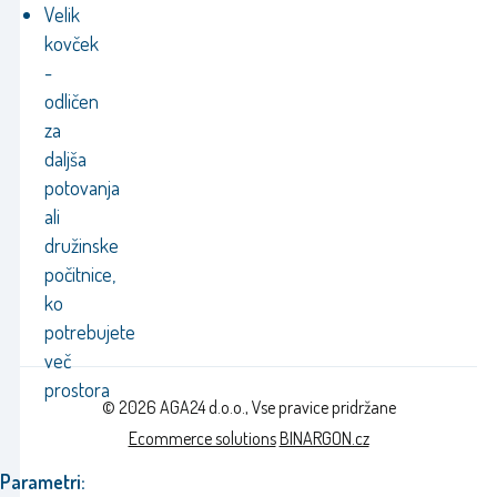
Velik
kovček
-
odličen
za
daljša
potovanja
ali
družinske
počitnice,
ko
potrebujete
več
prostora
© 2026 AGA24 d.o.o., Vse pravice pridržane
Ecommerce solutions
BINARGON.cz
Parametri: