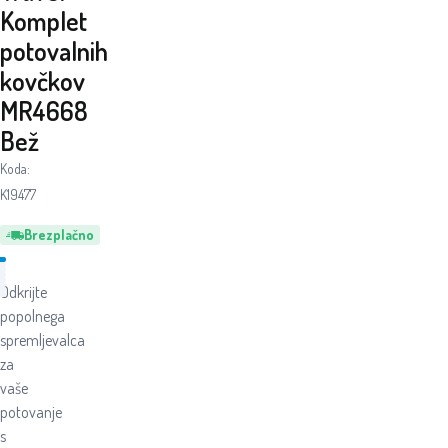
Komplet
potovalnih
kovčkov
MR4668
Bež
Koda:
K19477
Brezplačno
Odkrijte
popolnega
spremljevalca
za
vaše
potovanje
s