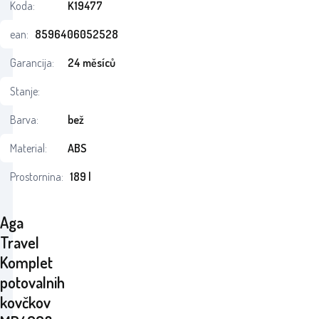
Koda:
K19477
ean:
8596406052528
Garancija:
24 měsíců
Stanje:
Barva:
bež
Material:
ABS
Prostornina:
189 l
Aga
Travel
Komplet
potovalnih
kovčkov