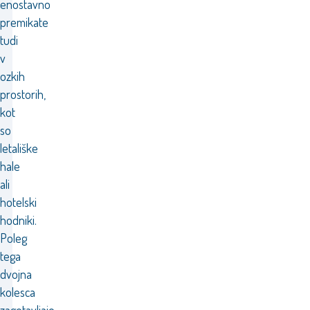
enostavno
premikate
tudi
v
ozkih
prostorih,
kot
so
letališke
hale
ali
hotelski
hodniki.
Poleg
tega
dvojna
kolesca