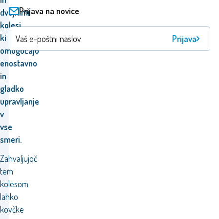
Prijava na novice
dvojnimi
kolesi,
ki
Prijava
omogočajo
enostavno
in
gladko
upravljanje
v
vse
smeri.
Zahvaljujoč
tem
kolesom
lahko
kovčke