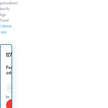
potovalnimi
kovčki
Aga
Travel.
Celoten
opis
117.60
EUR
Podobni
izdelki:
ks
Kupiti