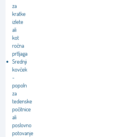
za
kratke
izlete
ali
kot
ročna
prtljaga
Srednji
kovček
-
popoln
za
tedenske
počitnice
ali
poslovno
potovanje