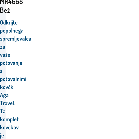
MR4668
Bež
Odkrijte
popolnega
spremljevalca
za
vaše
potovanje
s
potovalnimi
kovčki
Aga
Travel.
Ta
komplet
kovčkov
je