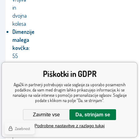
in
dvojna
kolesa
Dimenzije
malega
kovčka:
55
x
Piškotki in GDPR
38
x
Aga24 in partnerji potrebujejo vaše soglasje za uporabo posameznih
23
podatkov, da vam med drugim lahko prikazujejo informacije, ki se
nanašajo na vaše interese s pomočjo personalizacije oglasov. Soglasje
cm
podate s klikom na polje "Da, se strinjam".
Prostornina
malega
Zavrnite vse
Da, strinjam se
kovčka:
Podrobne nastavitve z razlago tukaj
33
Zasebnost
l