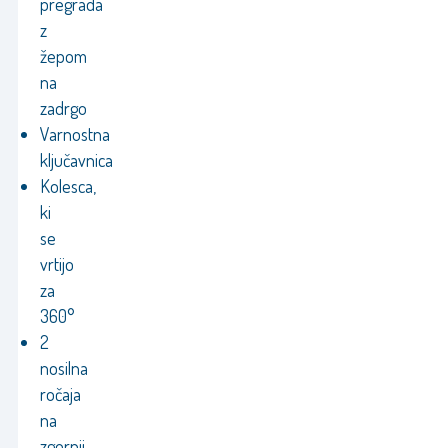
pregrada
z
žepom
na
zadrgo
Varnostna
ključavnica
Kolesca,
ki
se
vrtijo
za
360°
2
nosilna
ročaja
na
zgornji