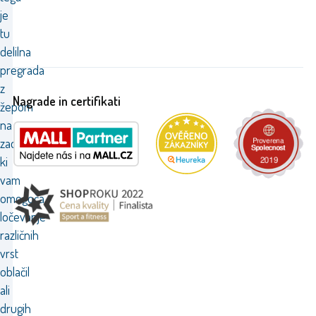
je
tu
delilna
pregrada
z
Nagrade in certifikati
žepom
na
zadrgo,
ki
vam
omogoča
ločevanje
različnih
vrst
oblačil
ali
drugih