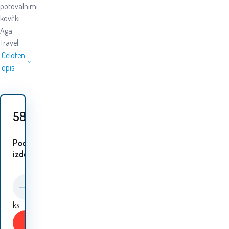
potovalnimi
kovčki
Aga
Travel.
Celoten
opis
58.80
EUR
Podobni
izdelki:
ks
Kupiti