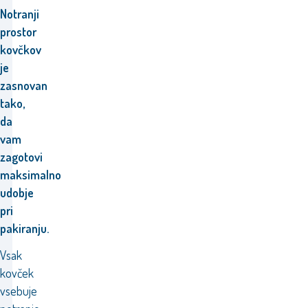
Notranji
prostor
kovčkov
je
zasnovan
tako,
da
vam
zagotovi
maksimalno
udobje
pri
pakiranju.
Vsak
kovček
vsebuje