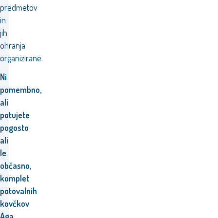
predmetov
in
jih
ohranja
organizirane.
Ni
pomembno,
ali
potujete
pogosto
ali
le
občasno,
komplet
potovalnih
kovčkov
Aga