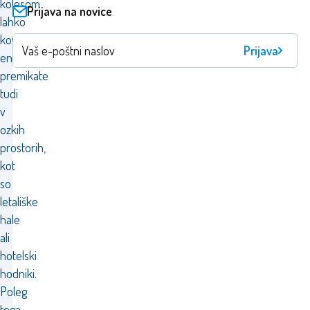
kolesom
Prijava na novice
lahko
kovčke
Prijava
enostavno
premikate
tudi
v
ozkih
prostorih,
kot
so
letališke
hale
ali
hotelski
hodniki.
Poleg
tega