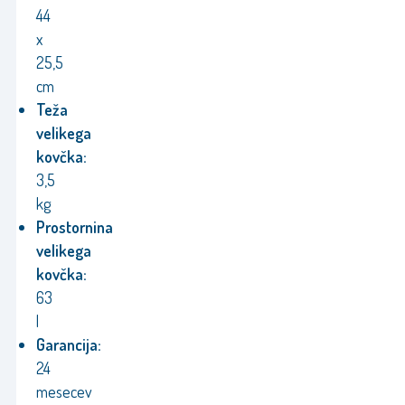
44
x
25,5
cm
Teža
velikega
kovčka:
3,5
kg
Prostornina
velikega
kovčka:
63
l
Garancija:
24
mesecev