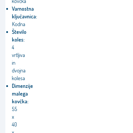
kovčka
Varnostna
ključavnica:
Kodna
Število
koles:
4
vrtljiva
in
dvojna
kolesa
Dimenzije
malega
kovčka:
55
x
40
x