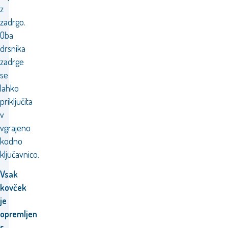
z
zadrgo.
Oba
drsnika
zadrge
se
lahko
priključita
v
vgrajeno
kodno
ključavnico.
Vsak
kovček
je
opremljen
s