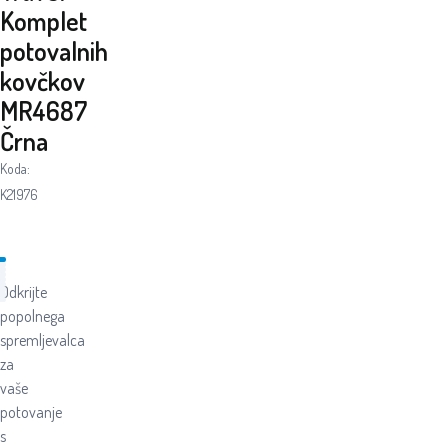
Komplet
potovalnih
kovčkov
MR4687
Črna
Koda:
K21976
Odkrijte
popolnega
spremljevalca
za
vaše
potovanje
s