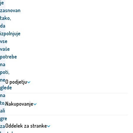
je
zasnovan
tako,
da
izpolnjuje
vse
vaše
potrebe
na
poti,
ne
O podjetju
glede
na
to,
Nakupovanje
ali
gre
Oddelek za stranke
za