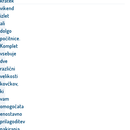
kratek
vikend
izlet
ali
dolgo
počitnice.
Komplet
vsebuje
dve
različni
velikosti
kovčkov,
ki
vam
omogočata
enostavno
prilagoditev
pakiranja