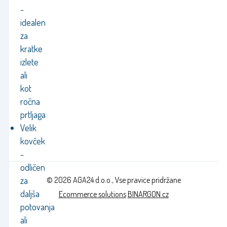
-
idealen
za
kratke
izlete
ali
kot
ročna
prtljaga
Velik
kovček
-
odličen
© 2026 AGA24 d.o.o., Vse pravice pridržane
za
daljša
Ecommerce solutions
BINARGON.cz
potovanja
ali