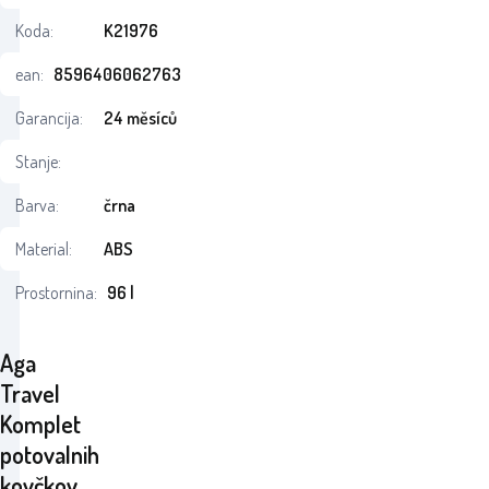
Koda:
K21976
ean:
8596406062763
Garancija:
24 měsíců
Stanje:
Barva:
črna
Material:
ABS
Prostornina:
96 l
Aga
Travel
Komplet
potovalnih
kovčkov