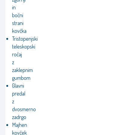
in
bočni
strani
kovčka
Tristopenjski
teleskopski
ročaj
z
zaklepnim
gumbom
Glavni
predal
z
dvosmerno
zadrgo
Majhen
kovček