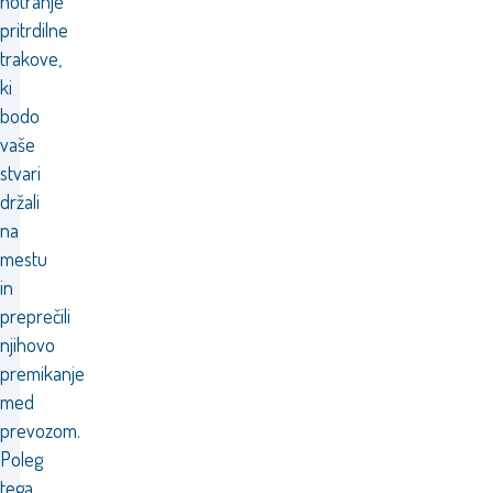
notranje
pritrdilne
trakove,
ki
bodo
vaše
stvari
držali
na
mestu
in
preprečili
njihovo
premikanje
med
prevozom.
Poleg
tega