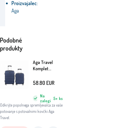
Proizvajalec:
Aga
Podobné
produkty
Aga Travel
Komplet
potovalnih
kovčkov
58.80
EUR
MR4687 Moder
Na
5+
ks
zalogi
Odkrijte popolnega spremljevalca za vaše
potovanje s potovalnimi kovčki Aga
Travel.