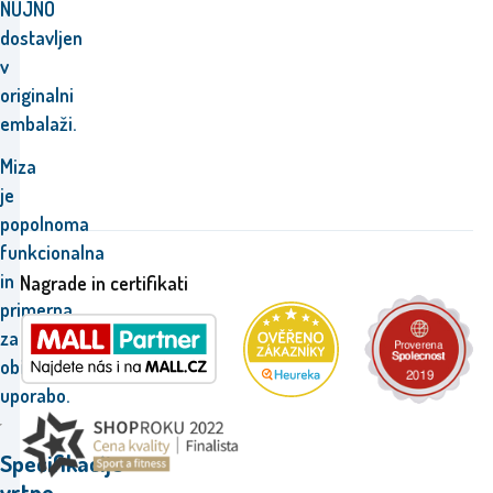
NUJNO
dostavljen
v
originalni
embalaži.
Miza
je
popolnoma
funkcionalna
in
Nagrade in certifikati
primerna
za
običajno
uporabo.
Specifikacije
vrtne