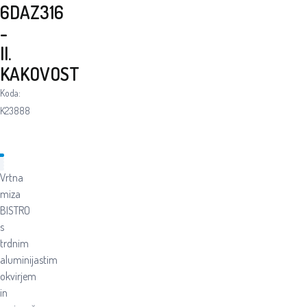
6DAZ316
-
II.
KAKOVOST
Koda:
K23888
Vrtna
miza
BISTRO
s
trdnim
aluminijastim
okvirjem
in