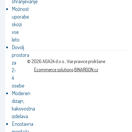
shranjevanje
Možnost
uporabe
skozi
vse
leto
Dovolj
prostora
© 2026 AGA24 d.o.o., Vse pravice pridržane
za
Ecommerce solutions
BINARGON.cz
2-
4
osebe
Moderen
dizajn,
kakovostna
izdelava
Enostavna
montaža