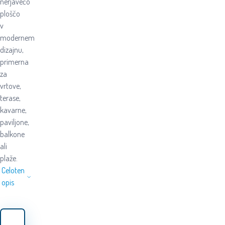
nerjavečo
ploščo
v
modernem
dizajnu,
primerna
za
vrtove,
terase,
kavarne,
paviljone,
balkone
ali
plaže.
Celoten
opis