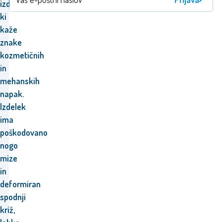
izdelek,
ki
kaže
znake
kozmetičnih
in
mehanskih
napak.
Izdelek
ima
poškodovano
nogo
mize
in
deformiran
spodnji
križ,