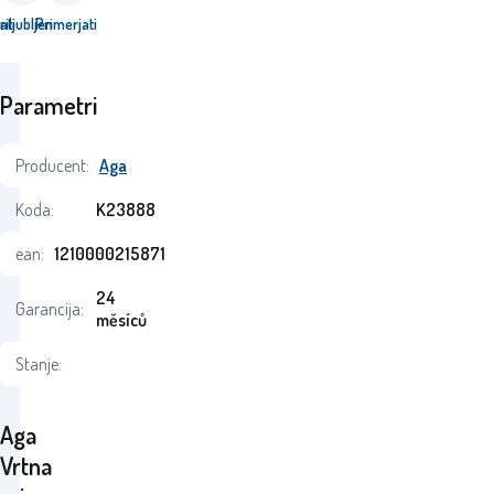
ati
riljubljen
Primerjati
Parametri
Producent:
Aga
Koda:
K23888
ean:
1210000215871
24
Garancija:
měsíců
Stanje:
Aga
Vrtna