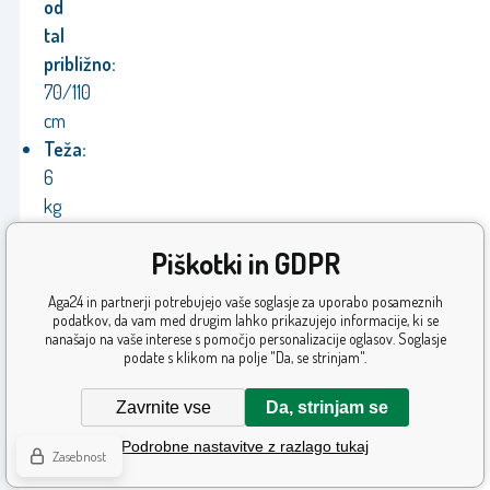
od
tal
približno:
70/110
cm
Teža:
6
kg
Garancija:
Piškotki in GDPR
24
mesecev
Aga24 in partnerji potrebujejo vaše soglasje za uporabo posameznih
Proizvajalec:
podatkov, da vam med drugim lahko prikazujejo informacije, ki se
nanašajo na vaše interese s pomočjo personalizacije oglasov. Soglasje
Aga
podate s klikom na polje "Da, se strinjam".
Zavrnite vse
Da, strinjam se
Podrobne nastavitve z razlago tukaj
Zasebnost