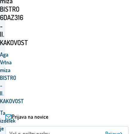
miza
BISTRO
6DAZ316
-
II.
KAKOVOST
Aga
Vrtna
miza
BISTRO
-
II.
KAKOVOST
Ta
Prijava na novice
izdelek
je
Prijava