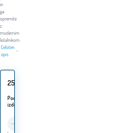
in
ga
opremite
z
modernim
ležalnikom.
Celoten
opis
25.20
EUR
Podobni
izdelki: