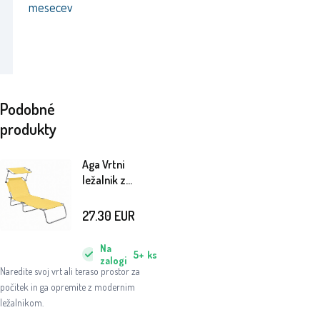
mesecev
Podobné
produkty
Aga Vrtni
ležalnik z
nadstreškom
Rumena
27.30
EUR
Na
5+
ks
zalogi
Naredite svoj vrt ali teraso prostor za
počitek in ga opremite z modernim
ležalnikom.