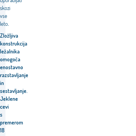
uporabljati
skozi
vse
leto
.
Zložljiva
konstrukcija
ležalnika
omogoča
enostavno
razstavljanje
in
sestavljanje.
Jeklene
cevi
s
premerom
18