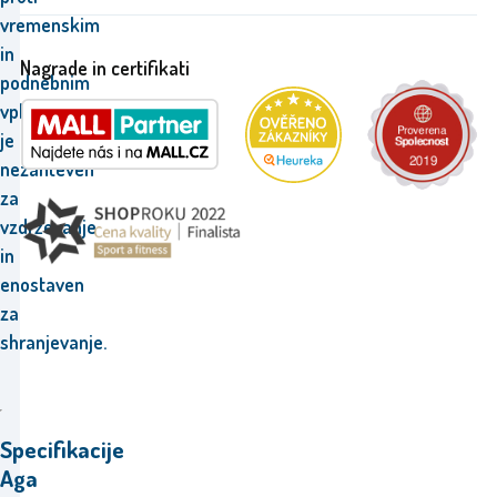
vremenskim
in
Nagrade in certifikati
podnebnim
vplivom,
je
nezahteven
za
vzdrževanje
in
enostaven
za
shranjevanje.
Specifikacije
Aga