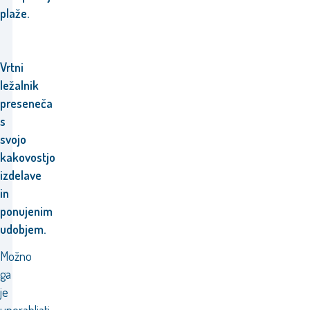
plaže.
Vrtni
ležalnik
preseneča
s
svojo
kakovostjo
izdelave
in
ponujenim
udobjem.
Možno
ga
je