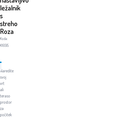
ležalnik
s
streho
Roza
Koda:
K16515
Naredite
svoj
vrt
ali
teraso
prostor
za
počitek