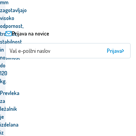
mm
zagotavljajo
visoko
odpornost,
Prijava na novice
trdnost,
stabilnost
in
Prijava
nosilnost
do
120
kg.
Prevleka
za
ležalnik
je
izdelana
iz