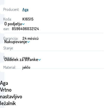
Producent:
Aga
Koda:
K16515
O podjetju
ean:
8596406032124
Garancija:
24 měsíců
Nakupovanje
Stanje:
Barva:
roza
Oddelek za stranke
Material:
jeklo
Aga
Vrtno
nastavljivo
ležalnik