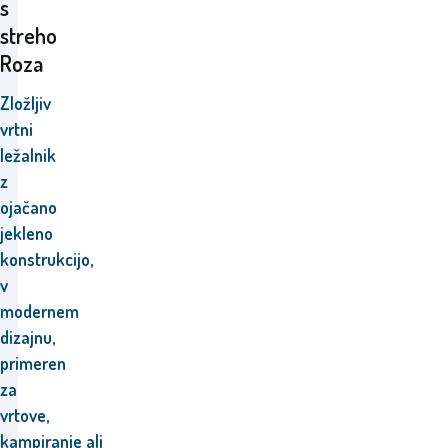
s
streho
Roza
Zložljiv
vrtni
ležalnik
z
ojačano
jekleno
konstrukcijo,
v
modernem
dizajnu,
primeren
za
vrtove,
kampiranje
ali