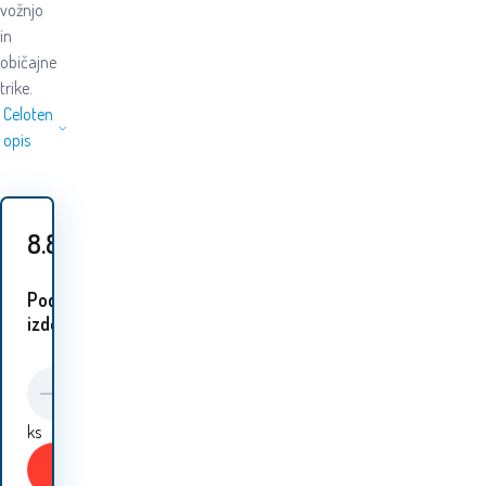
vožnjo
in
običajne
trike.
Celoten
opis
8.80
EUR
Podobni
izdelki:
ks
Kupiti