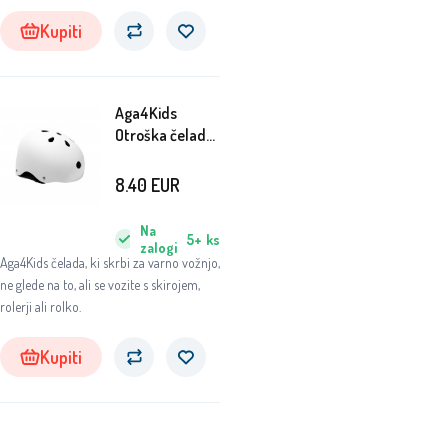
Kupiti
Aga4Kids
Otroška čelada
Bela 51-54 cm
8.40
EUR
Na
5+
ks
zalogi
Aga4Kids čelada, ki skrbi za varno vožnjo,
ne glede na to, ali se vozite s skirojem,
rolerji ali rolko.
Kupiti