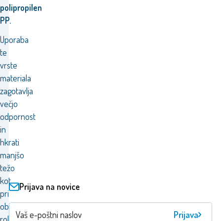
polipropilen
PP.
Uporaba
te
vrste
materiala
zagotavlja
večjo
odpornost
in
hkrati
manjšo
težo
kot
Prijava na novice
pri
običajnih
Prijava
rolkah