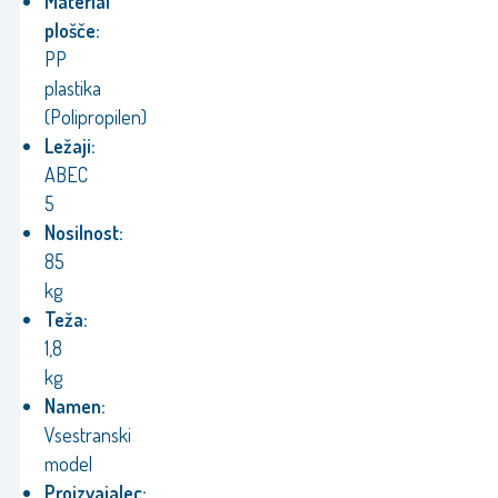
Material
plošče:
PP
plastika
(Polipropilen)
Ležaji:
ABEC
5
Nosilnost:
85
kg
Teža:
1,8
kg
Namen:
Vsestranski
model
Proizvajalec: