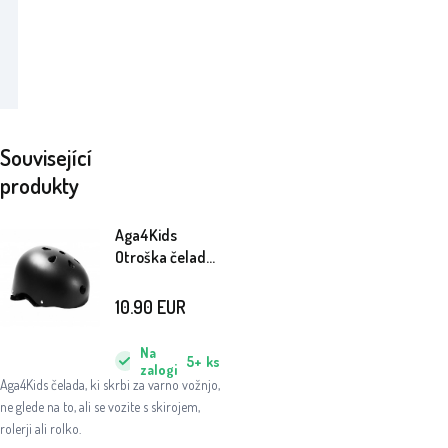
Související
produkty
Aga4Kids
Otroška čelada
Črna 51-54 cm
10.90
EUR
Na
5+
ks
zalogi
Aga4Kids čelada, ki skrbi za varno vožnjo,
ne glede na to, ali se vozite s skirojem,
rolerji ali rolko.