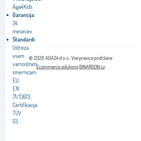
Aga4Kids
Garancija:
24
mesecev
Standardi:
Ustreza
vsem
© 2026 AGA24 d.o.o., Vse pravice pridržane
varnostnim
Ecommerce solutions
BINARGON.cz
smernicam
EU,
EN
71/13613,
Certifikacija:
TÜV
GS