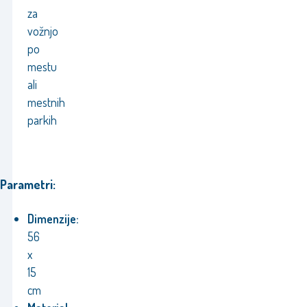
za
vožnjo
po
mestu
ali
mestnih
parkih
Parametri:
Dimenzije:
56
x
15
cm