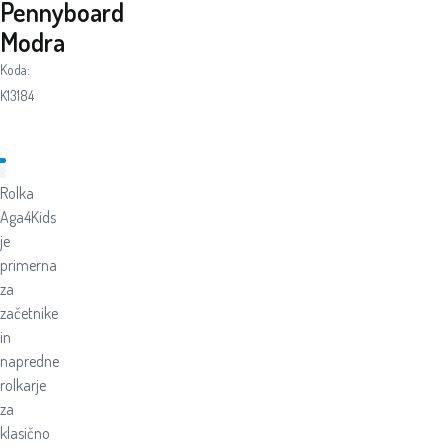
Pennyboard
Modra
Koda:
K13184
Rolka
Aga4Kids
je
primerna
za
začetnike
in
napredne
rolkarje
za
klasično