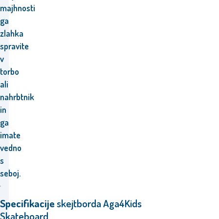
majhnosti
ga
zlahka
spravite
v
torbo
ali
nahrbtnik
in
ga
imate
vedno
s
seboj.
Specifikacije
skejtborda Aga4Kids
Skateboard