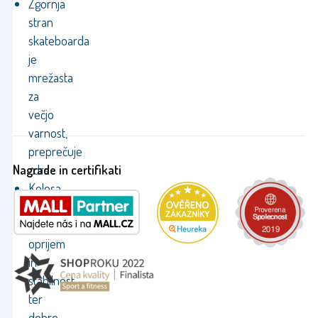
Zgornja
stran
skateboarda
je
mrežasta
za
večjo
varnost,
preprečuje
Nagrade in certifikati
zdrs
Kolesa
imajo
odličen
oprijem
in
stabilnost
ter
dobro