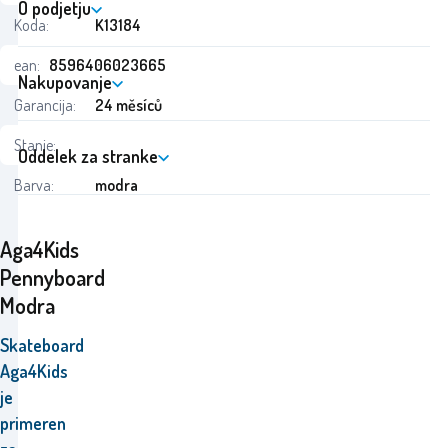
O podjetju
Koda:
K13184
ean:
8596406023665
Nakupovanje
Garancija:
24 měsíců
Stanje:
Oddelek za stranke
Barva:
modra
Aga4Kids
Pennyboard
Modra
Skateboard
Aga4Kids
je
primeren