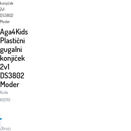
konjiček
2v1
DS3802
Moder
Aga4Kids
Plastični
gugalni
konjiček
2v1
DS3802
Moder
Koda:
K19761
Otroci