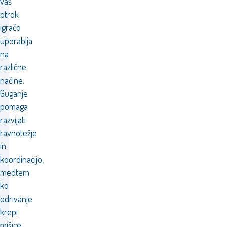
vaš
otrok
igračo
uporablja
na
različne
načine.
Guganje
pomaga
razvijati
ravnotežje
in
koordinacijo,
medtem
ko
odrivanje
krepi
mišice