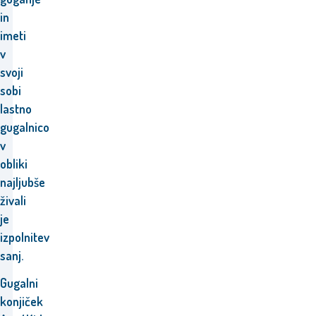
in
imeti
v
svoji
sobi
lastno
gugalnico
v
obliki
najljubše
živali
je
izpolnitev
sanj.
Gugalni
konjiček