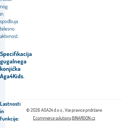
nog
in
spodbuja
telesno
aktivnost.
Specifikacija
gugalnega
konjička
Aga4Kids.
Lastnosti
© 2026 AGA24 d.o.o., Vse pravice pridržane
in
Ecommerce solutions
BINARGON.cz
funkcije: