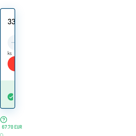
33.10
EUR
ks
Kupiti
Kdaj bom prejel
Na
5+
ks
blago? 10.08. - 11.08.
zalogi
67.70
EUR