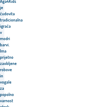
Aga4Kids
je
čudovita
tradicionalna
igrača
v
modri
barvi.
Ima
prijetno
zaobljene
robove
in
vogale
za
popolno
varnost
otrok.