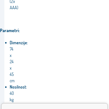
(2x
AAA)
Parametri:
Dimenzije:
74
x
24
x
45
cm
Nosilnost:
40
kg
Priporočena