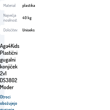
Material:
plastika
Največja
40 kg
nosilnost:
Določitev:
Uniseks
Aga4Kids
Plastični
gugalni
konjiček
2v1
DS3802
Moder
Otroci
obožujejo
guganje