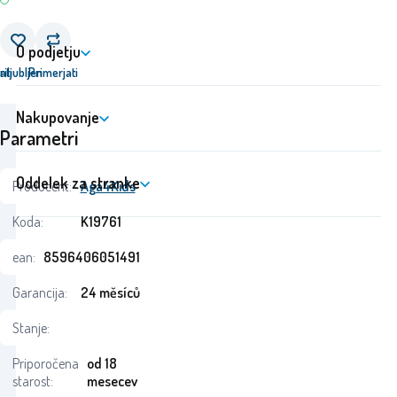
O podjetju
ati
riljubljen
Primerjati
Nakupovanje
Parametri
Oddelek za stranke
Producent:
Aga4Kids
Koda:
K19761
ean:
8596406051491
Garancija:
24 měsíců
Stanje:
Priporočena
od 18
starost:
mesecev