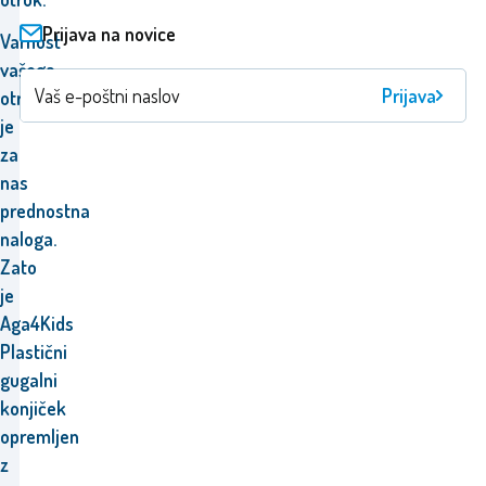
Prijava na novice
Varnost
vašega
Prijava
otroka
je
za
nas
prednostna
naloga.
Zato
je
Aga4Kids
Plastični
gugalni
konjiček
opremljen
z