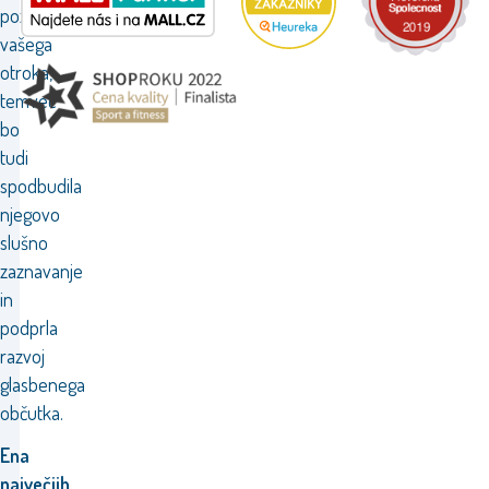
pozornosti
vašega
otroka,
temveč
bo
tudi
spodbudila
njegovo
slušno
zaznavanje
in
podprla
razvoj
glasbenega
občutka.
Ena
največjih