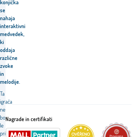
konjička
se
nahaja
interaktivni
medvedek,
ki
oddaja
različne
zvoke
in
melodije.
Ta
igrača
ne
bo
Nagrade in certifikati
le
pritegnila