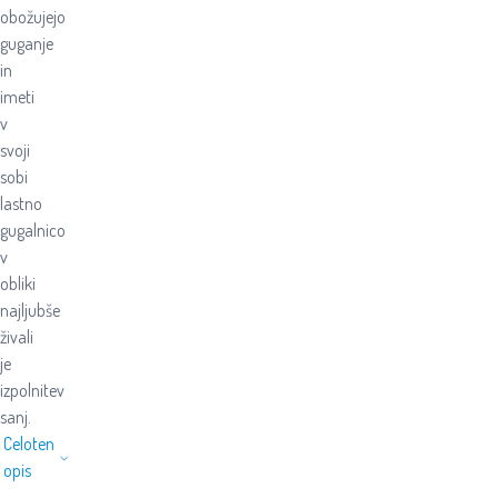
obožujejo
guganje
in
imeti
v
svoji
sobi
lastno
gugalnico
v
obliki
najljubše
živali
je
izpolnitev
sanj.
Celoten
opis