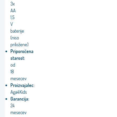
3x
AA
1,5
V
baterije
(niso
priložene)
Priporočena
starost:
od
18
mesecev
Proizvajalec:
Aga4Kids
Garancija:
24
mesecev