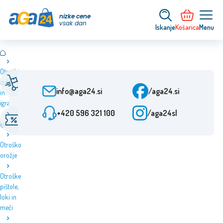
nizke cene
vsak dan
Iskanje
Košarica
Menu
Otroški
Hitra dostava
Pomoč strankam
izdelki
Od naročila 24 h
Pon-Pet: 7-15:30
info@aga24.si
/aga24.si
in
igrače
+420 596 321 100
/aga24sl
Akcijske ponudbe
Preverjeno podjetje
Igrače
Popusti do 50 %
Več kot 10 let na trgu
Otroško
orožje
Otroške
pištole,
loki in
meči