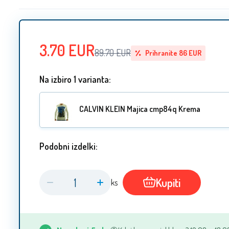
3.70
EUR
89.70
EUR
Prihranite
86
EUR
Na izbiro 1 varianta:
CALVIN KLEIN Majica cmp84q Krema
Podobni izdelki:
Kupiti
ks