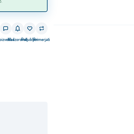
8.
oizvedba
Nadzorovati
Priljubljen
Primerjati