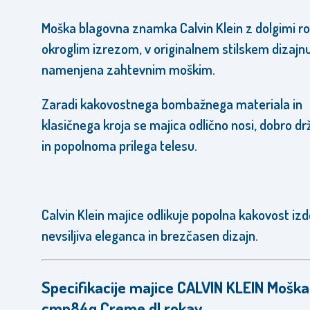
Moška blagovna znamka Calvin Klein z dolgimi ro
okroglim izrezom, v originalnem stilskem dizajnu
namenjena zahtevnim moškim.
Zaradi kakovostnega bombažnega materiala in
klasičnega kroja se majica odlično nosi,
dobro drž
in popolnoma prilega telesu.
Calvin Klein majice odlikuje popolna kakovost izd
nevsiljiva eleganca in brezčasen dizajn.
Specifikacije majice CALVIN KLEIN Moška
cmp84q Creme dl.rokav.