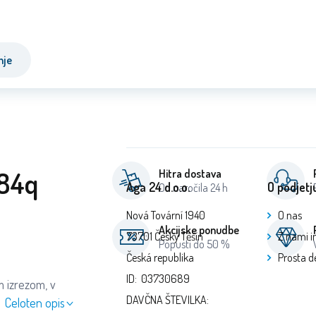
nje
p84q
Hitra dostava
Aga 24 d.o.o.
O podjetj
Od naročila 24 h
Nová Tovární 1940
O nas
Akcijske ponudbe
73701 Český Těšín
Z nami 
Popusti do 50 %
Česká republika
Prosta d
ID: 03730689
m izrezom, v
DAVČNA ŠTEVILKA:
.
Celoten opis