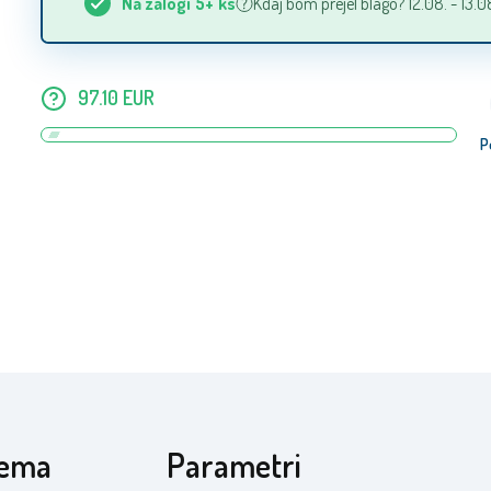
Na zalogi
5+
ks
Kdaj bom prejel blago? 12.08. - 13.0
97.10
EUR
P
rema
Parametri