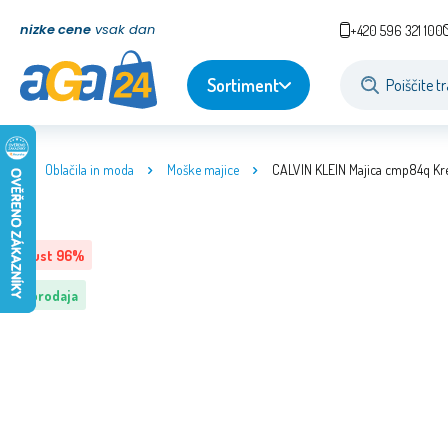
nizke cene
vsak dan
+420 596 321 100
Sortiment
Oblačila in moda
Moške majice
CALVIN KLEIN Majica cmp84q K
Popust
96
%
Razprodaja