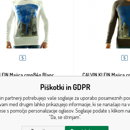
S
S
LEIN Majica cmp84q Blanc
CALVIN KLEIN Majica c
Piškotki in GDPR
vna znamka Calvin Klein z dolgimi rokavi
Moška blagovna znamka Calvin 
in partnerji potrebujejo vaše soglasje za uporabo posameznih po
izrezom, v originalnem stilskem diza
in okroglim izrezom, v origina
vam med drugim lahko prikazujejo informacije, ki se nanašajo na 
ese s pomočjo personalizacije oglasov. Soglasje podate s klikom na
"Da, se strinjam".
logi
5+
ks
Na zalogi
5+
ks
R
3.70
EUR