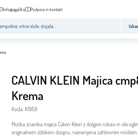
info@aga24.si
Podpora in kontakt
Iska
rema
CALVIN KLEIN Majica cm
Krema
Koda:
K1959
Moška znamka majica Calvin Klein z dolgimi rokavi in okrogli
originalnem stilskem dizajnu, namenjena zahtevnim moškim