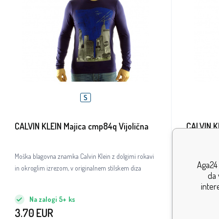
S
CALVIN KLEIN Majica cmp84q Vijolična
CALVIN K
Moška blagovna znamka Calvin Klein z dolgimi rokavi
Moška blago
Aga24 
in okroglim izrezom, v originalnem stilskem diza
in okroglim 
da 
inter
Na zalogi
5+
ks
Na za
3.70
EUR
4.20
EU