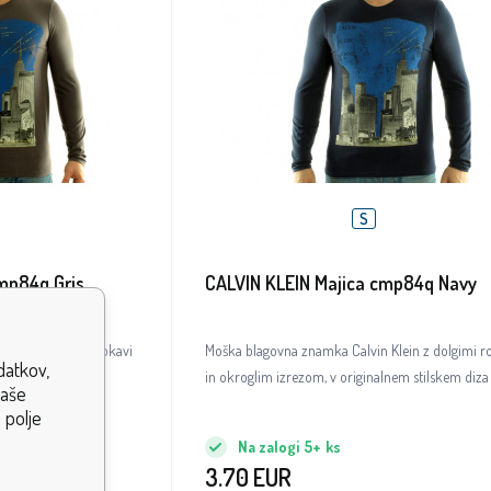
S
mp84q Gris
CALVIN KLEIN Majica cmp84q Navy
Klein z dolgimi rokavi
Moška blagovna znamka Calvin Klein z dolgimi r
datkov,
lnem stilskem diza
in okroglim izrezom, v originalnem stilskem diza
vaše
 polje
Na zalogi
5+
ks
3.70
EUR