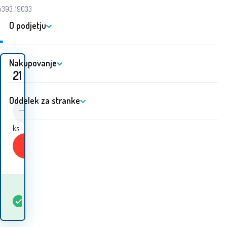
i393_19033
O podjetju
Nakupovanje
21
EUR
Oddelek za stranke
ks
Kupiti
Kdaj bom prejel
Na
1
ks
blago? 12.08. - 13.08.
zalogi