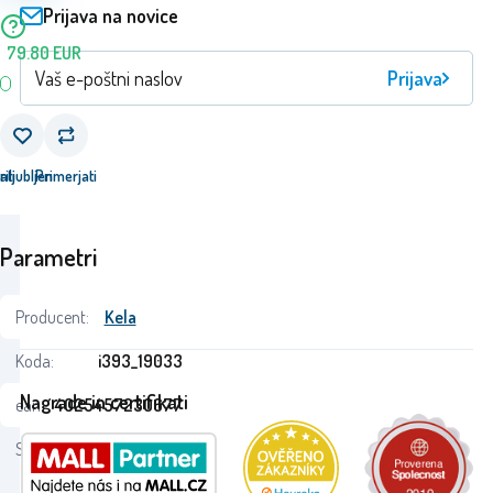
Prijava na novice
79.80
EUR
Prijava
ati
riljubljen
Primerjati
Parametri
Producent:
Kela
Koda:
i393_19033
Nagrade in certifikati
ean:
4025457230677
Stanje: