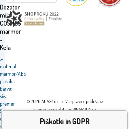
Dozator
mila
COSMOS
marmor
-
Kela
.-
material:
marmor/ABS
plastika-
barva:
siva-
© 2026 AGA24 d.o.o., Vse pravice pridržane
premer
Ecommerce solutions
BINARGON.cz
9
cm-
Piškotki in GDPR
višina: