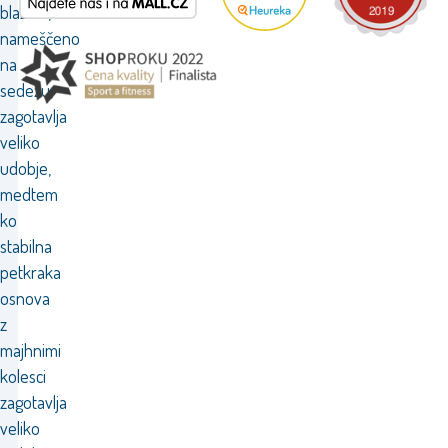
blazino,
nameščeno
na
sedežu,
zagotavlja
veliko
udobje,
medtem
ko
stabilna
petkraka
osnova
z
majhnimi
kolesci
zagotavlja
veliko