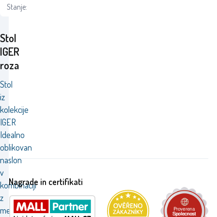
Stanje:
Stol
IGER
roza
Stol
iz
kolekcije
IGER
Idealno
oblikovan
naslon
v
Nagrade in certifikati
kombinaciji
z
mehko