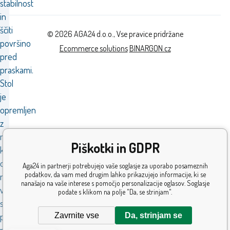
stabilnost
in
ščiti
© 2026 AGA24 d.o.o., Vse pravice pridržane
površino
Ecommerce solutions
BINARGON.cz
pred
praskami.
Stol
je
opremljen
z
mehanizmom,
Piškotki in GDPR
ki
omogoča
Aga24 in partnerji potrebujejo vaše soglasje za uporabo posameznih
podatkov, da vam med drugim lahko prikazujejo informacije, ki se
nastavitev
nanašajo na vaše interese s pomočjo personalizacije oglasov. Soglasje
višine
podate s klikom na polje "Da, se strinjam".
sedeža
Zavrnite vse
Da, strinjam se
po