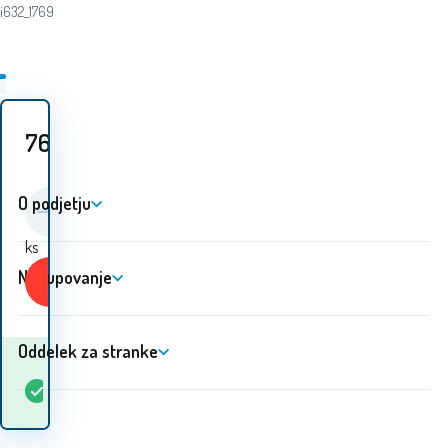
i632_1769
76.80
EUR
O podjetju
ks
Nakupovanje
Kupiti
Oddelek za stranke
Kdaj bom prejel
Na
1
ks
blago? 10.08. - 11.08.
zalogi