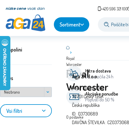
nizke cene
vsak dan
+420 596 321 100
Sortiment
Trampolini
Royal
Worcester
Royal
Hitra dostava
Aga 24 d.o.o.
Od naročila 24 h
status
Worcester
Nová Tovární 1940
Akcijske ponudbe
73701 Český Těšín
Popusti do 50 %
Česká republika
Vsi filtri
ID: 03730689
0
postavke
DAVČNA ŠTEVILKA: CZ037306