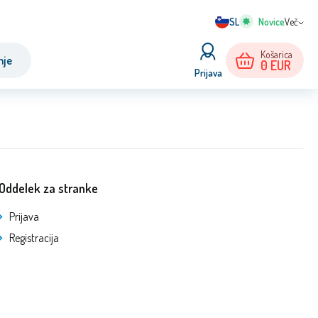
SL
Več
Košarica
nje
0
EUR
Prijava
Oddelek za stranke
Prijava
Registracija