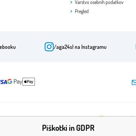
Varstvo osebnih podatkov
Pregled
cebooku
/aga24sl
na Instagramu
Piškotki in GDPR
de in certifikati