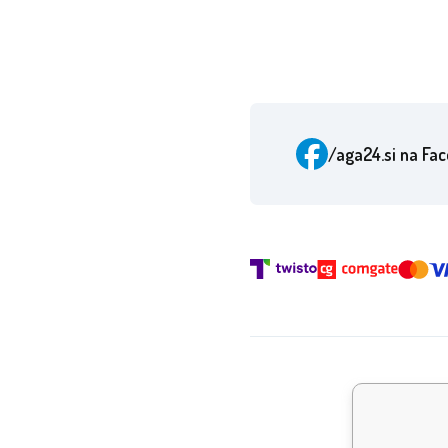
/aga24.si
na Fa
Nagra