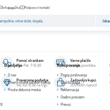
info@aga24.si
Podpora in kontakt
Iska
Pomoč strankam
Varno plačilo
O podjetju
Nakupovanje
Pon-Pet: 7-15:30
je naša prioriteta
O nas
Pogoji poslovanja
Preverjeno podjetje
Zadovoljni kupci
Z nami imate udoben nakup
Vračilo blaga
Več kot 10 let na trgu
300 000+ naročil
Prosta delovna mesta
Reklamacija
Osebni prevzem
89
Prevoz