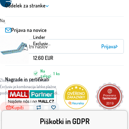
izdelke
Oddelek za stranke
Najdražji
Najcenejši
Priporočamo
Prijava na novice
Linder
Exclusiv
Prijava
Zložljiv plažni
ležalnik
12.60
EUR
Barvni
Na
1
ks
zalogi
Nagrade in certifikati
Zložljiv ležalnik za plažo Linder
Exclusiv je kombinacija lahke plažne
podloge in opornega ležalnika. Zaradi
nastavljivega naslonjala, penastega
oblazinjenja in nosilnega traku je
Kupiti
primeren za plažo, ob bazenu, v
kampu in na vrtu.
Piškotki in GDPR