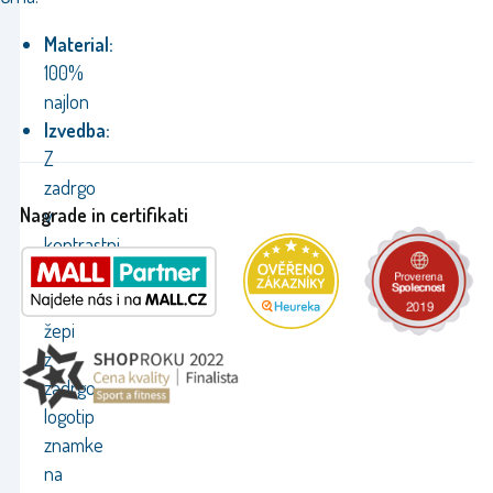
Material:
100%
najlon
Izvedba:
Z
zadrgo
Nagrade in certifikati
v
kontrastni
barvi,
stranski
žepi
z
zadrgo,
logotip
znamke
na