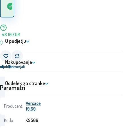
Kdaj bom prejel
Na
1
ks
blago? 10.08. - 11.08.
zalogi
48.10
EUR
O podjetju
Nakupovanje
ati
riljubljen
Primerjati
Oddelek za stranke
Parametri
Versace
Producent:
19.69
Koda:
K9506