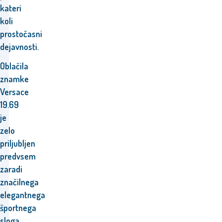
kateri
koli
prostočasni
dejavnosti.
Oblačila
znamke
Versace
19.69
je
zelo
priljubljen
predvsem
zaradi
značilnega
elegantnega
športnega
sloga,