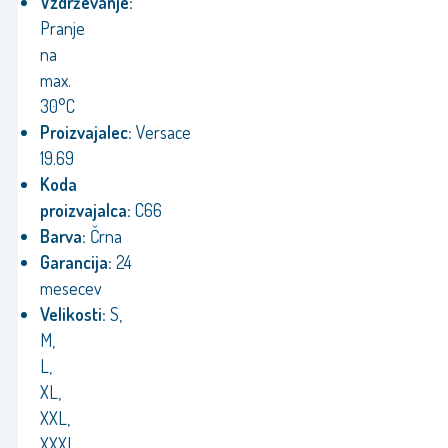
Vzdrževanje:
Pranje
na
max.
30°C
Proizvajalec:
Versace
19.69
Koda
proizvajalca:
C66
Barva:
Črna
Garancija:
24
mesecev
Velikosti:
S,
M,
L,
XL,
XXL,
XXXL