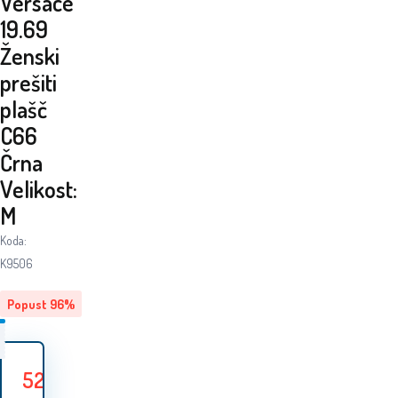
Versace
19.69
Ženski
prešiti
plašč
C66
Črna
Velikost:
M
Koda:
K9506
Popust
96
%
52.70
EUR
1
Prihranite
1 212.70
EUR