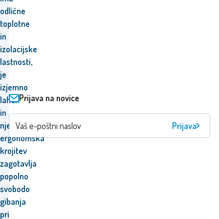
odlične
toplotne
in
izolacijske
lastnosti,
je
izjemno
Prijava na novice
lahek
in
njegova
Prijava
ergonomska
krojitev
zagotavlja
popolno
svobodo
gibanja
pri