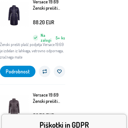
Versace 19.69
Ženski prešiti
plašč C67 Navy
88.20
EUR
Na
5+
ks
zalogi
Ženski prešiti plašč podjetja Versace 19.69
je izdelan iz lahkega, vetrovno odpornega,
zračnega mate
Podrobnost
Versace 19.69
Ženski prešiti
plašč C68 Siva
52.70
EUR
Piškotki in GDPR