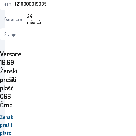
ean:
1210000019035
24
Garancija:
měsíců
Stanje:
Versace
19.69
Ženski
prešiti
plašč
C66
Črna
Ženski
prešiti
plašč