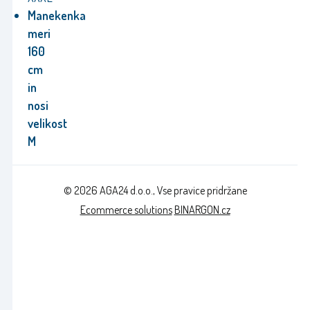
Manekenka
meri
160
cm
in
nosi
velikost
M
© 2026 AGA24 d.o.o., Vse pravice pridržane
Ecommerce solutions
BINARGON.cz