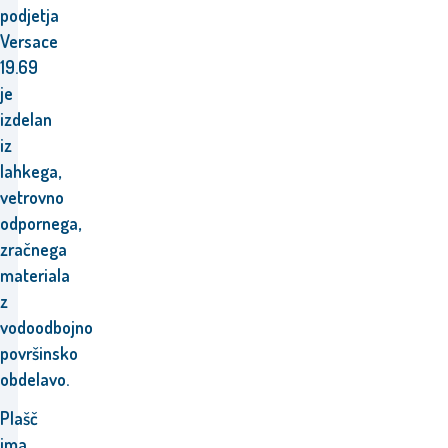
podjetja
Versace
19.69
je
izdelan
iz
lahkega,
vetrovno
odpornega,
zračnega
materiala
z
vodoodbojno
površinsko
obdelavo.
Plašč
ima