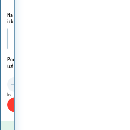
265.40
EUR
Na
izbiro 1 varianta:
Versace 19.69 Ženski prešiti plašč C66 Črna Velikost: M
Podobni
izdelki:
ks
Kupiti